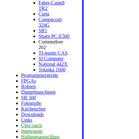
Faber-Castell
TR2
Curta
Compucorp
324G
SR1
Sharp PC-E500
Commodore
202
TI-nspire CAS
SI Computer
National 442X
Teknika 1600
Programmiergeräte
FPGAs
Röhren
Dampfmaschinen
SR 500
Fotografie
Kirchenchor
Downloads
Links
Über mich
Impressum
Haftungsausschluss