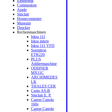
Elektronik
Commodore
Apple
Sinclair
Homecomputer
Museum
Drucker
Rechenmaschinen
Iskra 111
Iskra intern
Iskra 111 VFD
Soemtron
ETR220
PLUS
Addiermaschine
ODHNER
MX11C
ARCHIMEDES
LK
THALES CER
Casio AS-B
Sinclair E. P.
Canon Canola
160s
Canon Canola