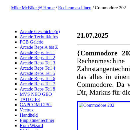
Mike McBike @ Home
/
Rechenmaschinen
/ Commodore 202
Arcade Geschichte(n)
21.07.2025
Arcade Technikinfos
PCB Galerie
Arcade Reps A bis Z
{
Commodore 20
Arcade Reps Teil 1
Arcade Reps Teil 2
Rechenmaschine
Arcade Reps Teil 3
Zahnstangentechn
Arcade Reps Teil 4
Arcade Reps Teil 5
das alles in ein
Arcade Reps Teil 6
Commodore. Da wa
Arcade Reps Teil 7
Arcade Reps Teil 8
Dir, Markus für di
MVS NEO GEO
TAITO F3
CAPCOM CPS2
Vectrex
Handheld
Einplatinenrechner
Rom Wizard