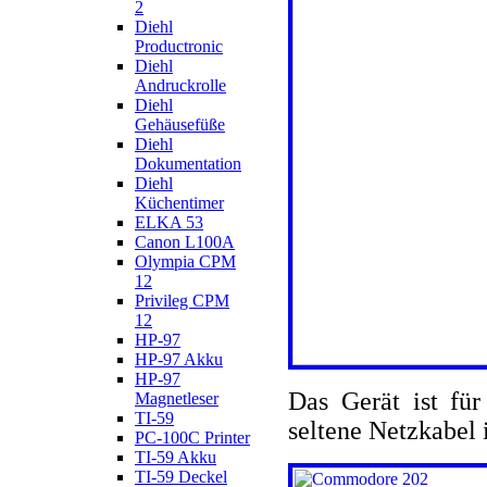
2
Diehl
Productronic
Diehl
Andruckrolle
Diehl
Gehäusefüße
Diehl
Dokumentation
Diehl
Küchentimer
ELKA 53
Canon L100A
Olympia CPM
12
Privileg CPM
12
HP-97
HP-97 Akku
HP-97
Das Gerät ist für
Magnetleser
TI-59
seltene Netzkabel 
PC-100C Printer
TI-59 Akku
TI-59 Deckel