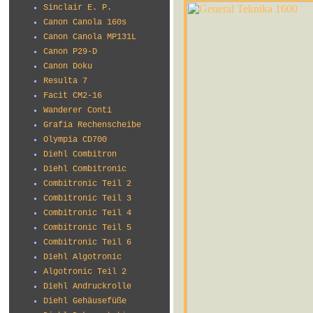
Sinclair E. P.
Canon Canola 160s
Canon Canola MP131L
Canon P29-D
Canon Doku
Resulta 7
Facit CM2-16
Wanderer Conti
Grafia Rechenscheibe
Olympia CD700
Diehl Combitron
Diehl Combitronic
Combitronic Teil 2
Combitronic Teil 3
Combitronic Teil 4
Combitronic Teil 5
Combitronic Teil 6
Diehl Algotronic
Algotronic Teil 2
Diehl Andruckrolle
Diehl Gehäusefüße