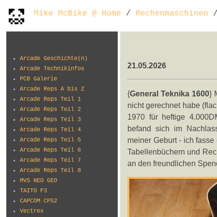
Mike McBike @ Home
/
Rechenmaschinen
/
Arcade Geschichte(n)
21.05.2026
Arcade Technikinfos
PCB Galerie
Arcade Reps A bis Z
{
General Teknika 1600
} 
Arcade Reps Teil 1
nicht gerechnet habe (fla
Arcade Reps Teil 2
1970 für heftige 4.000D
Arcade Reps Teil 3
befand sich im Nachlass
Arcade Reps Teil 4
meiner Geburt - ich fasse 
Arcade Reps Teil 5
Arcade Reps Teil 6
Tabellenbüchern und Rech
Arcade Reps Teil 7
an den freundlichen Spen
Arcade Reps Teil 8
MVS NEO GEO
TAITO F3
CAPCOM CPS2
Vectrex