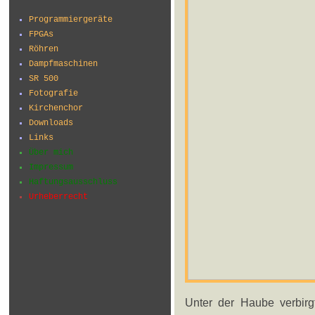
Programmiergeräte
FPGAs
Röhren
Dampfmaschinen
SR 500
Fotografie
Kirchenchor
Downloads
Links
Über mich
Impressum
Haftungsausschluss
Urheberrecht
Unter der Haube verbirg