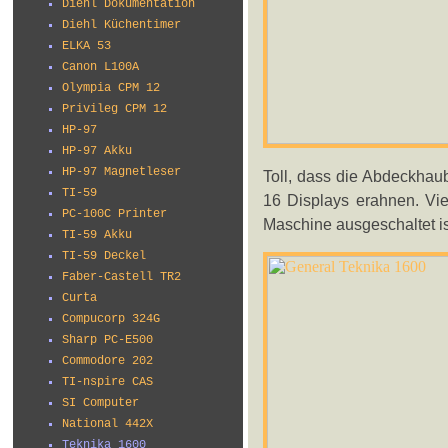
Diehl Dokumentation
Diehl Küchentimer
ELKA 53
Canon L100A
Olympia CPM 12
Privileg CPM 12
HP-97
HP-97 Akku
HP-97 Magnetleser
Toll, dass die Abdeckhau
TI-59
16 Displays erahnen. Vie
PC-100C Printer
Maschine ausgeschaltet is
TI-59 Akku
TI-59 Deckel
Faber-Castell TR2
Curta
Compucorp 324G
Sharp PC-E500
Commodore 202
TI-nspire CAS
SI Computer
National 442X
Teknika 1600