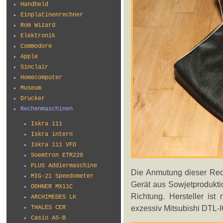
Handheld
Einplatinenrechner
Rom Wizard
Elektronik
Commodore
Apple
Sinclair
Homecomputer
Museum
Drucker
Rechenmaschinen
Iskra 111
Iskra intern
Iskra 111 VFD
Soemtron ETR220
PLUS Addiermaschine
Die Anmutung dieser Rec
MIG-21 Speedometer
Gerät aus Sowjetproduktio
ODHNER MX11C
Richtung. Hersteller is
ARCHIMEDES LK
exzessiv Mitsubishi DTL-I
THALES CER
Casio AS-B