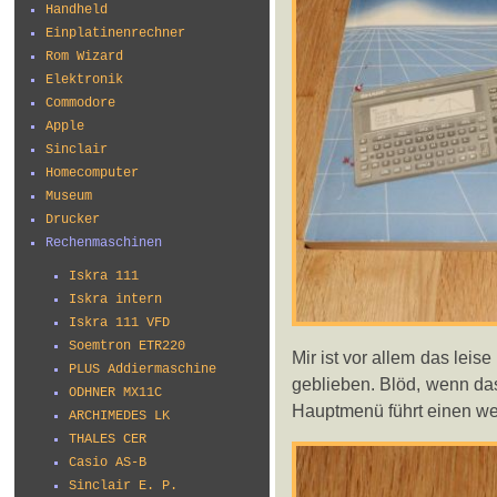
Handheld
Einplatinenrechner
Rom Wizard
Elektronik
Commodore
Apple
Sinclair
Homecomputer
Museum
Drucker
Rechenmaschinen
Iskra 111
Iskra intern
Iskra 111 VFD
Soemtron ETR220
Mir ist vor allem das lei
PLUS Addiermaschine
geblieben. Blöd, wenn das
ODHNER MX11C
Hauptmenü führt einen wei
ARCHIMEDES LK
THALES CER
Casio AS-B
Sinclair E. P.