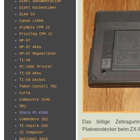
Diehl Dokumentation
Diehl Küchentimer
ELKA 53
Canon L100A
Olympia CPM 12
Privileg CPM 12
HP-97
HP-97 Akku
HP-97 Magnetleser
TI-59
PC-100C Printer
TI-59 Akku
TI-59 Deckel
Faber-Castell TR2
Curta
Compucorp 324G
SR1
Sharp PC-E500
Commodore 202
Das billige Zebragumm
TI-nspire CAS
Platinenstecker beim ZX-8
SI Computer
National 442X