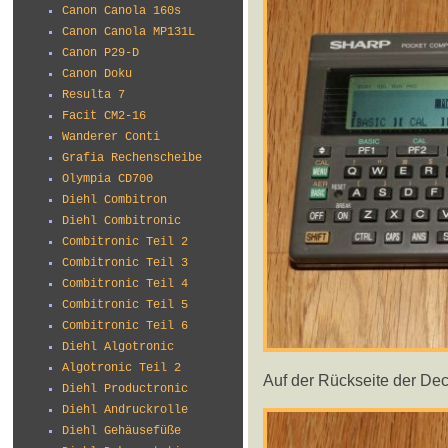
Canon Canola 160s
Canon Canola MP131L
Canon P29-D
Canon Doku
Resulta 7
Facit CM2-16
Wanderer Conti
Grafia Rechenscheibe
Olympia CD700
Diehl Combitron
Diehl Combitronic
Combitronic Teil 2
Combitronic Teil 3
Combitronic Teil 4
Combitronic Teil 5
Combitronic Teil 6
Diehl Algotronic
Algotronic Teil 2
Auf der Rückseite der Dec
Diehl Productronic
Diehl Andruckrolle
Diehl Gehäusefüße