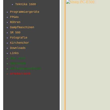
Teknika 1600
Programmiergeräte
FPGAs
Röhren
Dampfmaschinen
SR 500
Fotografie
Kirchenchor
Downloads
Links
Über mich
Impressum
Haftungsausschluss
Urheberrecht