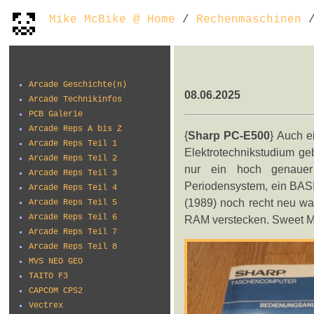
Mike McBike @ Home
/
Rechenmaschinen
/
Arcade Geschichte(n)
08.06.2025
Arcade Technikinfos
PCB Galerie
Arcade Reps A bis Z
{
Sharp PC-E500
} Auch e
Arcade Reps Teil 1
Elektrotechnikstudium ge
Arcade Reps Teil 2
nur ein hoch genauer
Arcade Reps Teil 3
Periodensystem, ein BASI
Arcade Reps Teil 4
(1989) noch recht neu w
Arcade Reps Teil 5
Arcade Reps Teil 6
RAM verstecken. Sweet M
Arcade Reps Teil 7
Arcade Reps Teil 8
MVS NEO GEO
TAITO F3
CAPCOM CPS2
Vectrex