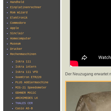
Handheld
Einplatinenrechner
Rom Wizard
Elektronik
Commodore
Apple
Sinclair
Homecomputer
Museum
Drucker
Rechenmaschinen
Iskra 111
Iskra intern
Iskra 111 VFD
Der Neuzugang erwartet m
Soemtron ETR220
PLUS Addiermaschine
MIG-21 Speedometer
ODHNER MX11C
ARCHIMEDES LK
THALES CER
Casio AS-B