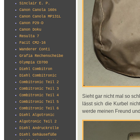
Sinclair E. P.
Canon Canola 160s
Canon Canola MP131L
Canon P29-D
Canon Doku
Resulta 7
Facit CM2-16
Wanderer Conti
Grafia Rechenscheibe
Olympia CD700
Diehl Combitron
Diehl Combitronic
Combitronic Teil 2
Combitronic Teil 3
Sieht gar nicht mal so sch
Combitronic Teil 4
Combitronic Teil 5
lässt sich die Kurbel nic
Combitronic Teil 6
werde meinen Freund und 
Diehl Algotronic
Algotronic Teil 2
Diehl Andruckrolle
Diehl Gehäusefüße