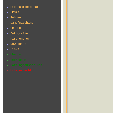
Programmiergeräte
FPGAs
Röhren
Dampfmaschinen
SR 500
Fotografie
Kirchenchor
Downloads
Links
Über mich
Impressum
Haftungsausschluss
Urheberrecht