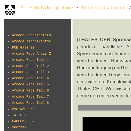
Mike McBike @ Home
/
Rechenmaschinen
/
Arcade Geschichte(n)
{
THALES CER Sprossen
Arcade Technikinfos
geradezu handliche A
PCB Galerie
Sprossenradmaschinen i
Arcade Reps A bis Z
Arcade Reps Teil 1
verschiedenen Bauvaria
Arcade Reps Teil 2
Rückübertragung und bei 
Arcade Reps Teil 3
verschiedenen Registern
Arcade Reps Teil 4
der mittleren Komplexit
Arcade Reps Teil 5
Thales CER. Wer wissen m
Arcade Reps Teil 6
gerne den unten verlinkte
Arcade Reps Teil 7
Arcade Reps Teil 8
MVS NEO GEO
TAITO F3
CAPCOM CPS2
Vectrex