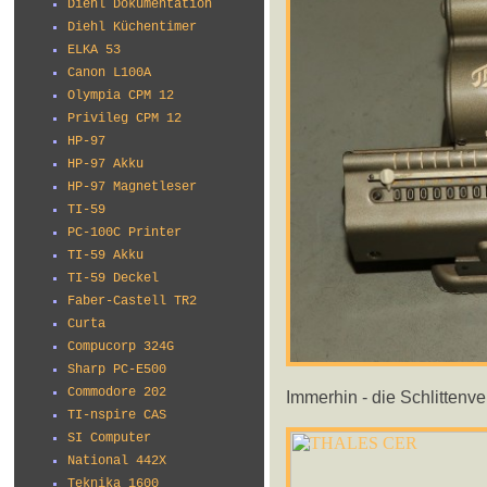
Diehl Dokumentation
Diehl Küchentimer
ELKA 53
Canon L100A
Olympia CPM 12
Privileg CPM 12
HP-97
HP-97 Akku
HP-97 Magnetleser
TI-59
PC-100C Printer
TI-59 Akku
TI-59 Deckel
Faber-Castell TR2
Curta
Compucorp 324G
Sharp PC-E500
Commodore 202
Immerhin - die Schlittenve
TI-nspire CAS
SI Computer
National 442X
Teknika 1600