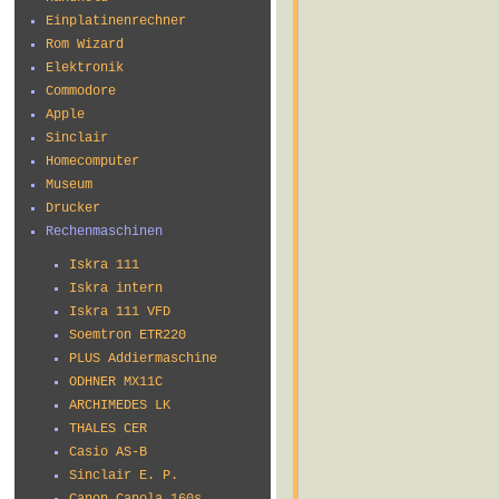
Einplatinenrechner
Rom Wizard
Elektronik
Commodore
Apple
Sinclair
Homecomputer
Museum
Drucker
Rechenmaschinen
Iskra 111
Iskra intern
Iskra 111 VFD
Soemtron ETR220
PLUS Addiermaschine
ODHNER MX11C
ARCHIMEDES LK
THALES CER
Casio AS-B
Sinclair E. P.