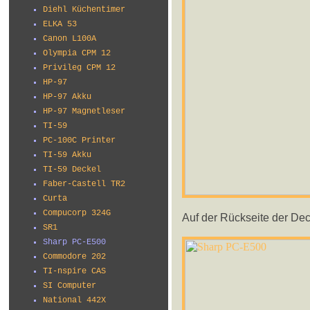
Diehl Küchentimer
ELKA 53
Canon L100A
Olympia CPM 12
Privileg CPM 12
HP-97
HP-97 Akku
HP-97 Magnetleser
TI-59
PC-100C Printer
TI-59 Akku
TI-59 Deckel
Faber-Castell TR2
Curta
Compucorp 324G
Auf der Rückseite der Dec
SR1
Sharp PC-E500
Commodore 202
TI-nspire CAS
SI Computer
National 442X