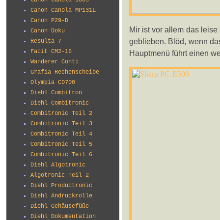
Canon Canola 160s
Canon Canola MP131L
Canon P29-D
Mir ist vor allem das lei
Canon Doku
geblieben. Blöd, wenn das
Resulta 7
Facit CM2-16
Hauptmenü führt einen wei
Wanderer Conti
Grafia Rechenscheibe
Olympia CD700
Diehl Combitron
Diehl Combitronic
Combitronic Teil 2
Combitronic Teil 3
Combitronic Teil 4
Combitronic Teil 5
Combitronic Teil 6
Diehl Algotronic
Algotronic Teil 2
Diehl Productronic
Diehl Andruckrolle
Diehl Gehäusefüße
Diehl Dokumentation