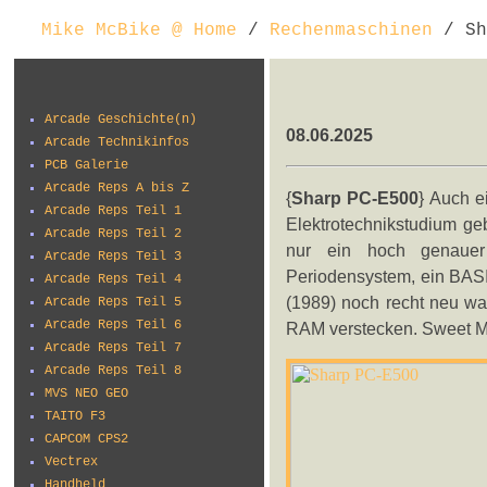
Mike McBike @ Home
/
Rechenmaschinen
/ Sh
Arcade Geschichte(n)
08.06.2025
Arcade Technikinfos
PCB Galerie
Arcade Reps A bis Z
{
Sharp PC-E500
} Auch e
Arcade Reps Teil 1
Elektrotechnikstudium ge
Arcade Reps Teil 2
nur ein hoch genauer
Arcade Reps Teil 3
Periodensystem, ein BASI
Arcade Reps Teil 4
(1989) noch recht neu w
Arcade Reps Teil 5
Arcade Reps Teil 6
RAM verstecken. Sweet M
Arcade Reps Teil 7
Arcade Reps Teil 8
MVS NEO GEO
TAITO F3
CAPCOM CPS2
Vectrex
Handheld