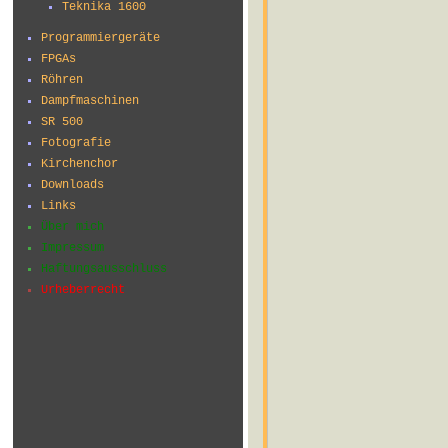
Teknika 1600
Programmiergeräte
FPGAs
Röhren
Dampfmaschinen
SR 500
Fotografie
Kirchenchor
Downloads
Links
Über mich
Impressum
Haftungsausschluss
Urheberrecht