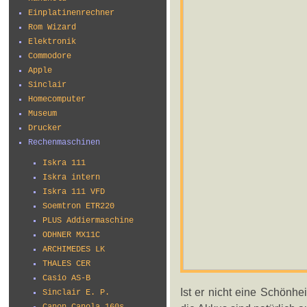
Einplatinenrechner
Rom Wizard
Elektronik
Commodore
Apple
Sinclair
Homecomputer
Museum
Drucker
Rechenmaschinen
Iskra 111
Iskra intern
Iskra 111 VFD
Soemtron ETR220
PLUS Addiermaschine
ODHNER MX11C
ARCHIMEDES LK
THALES CER
Casio AS-B
Ist er nicht eine Schönhei
Sinclair E. P.