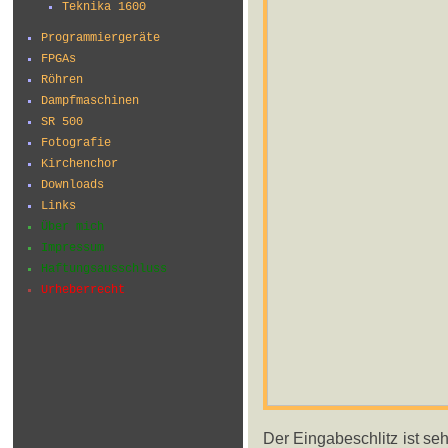
Teknika 1600
Programmiergeräte
FPGAs
Röhren
Dampfmaschinen
SR 500
Fotografie
Kirchenchor
Downloads
Links
Über mich
Impressum
Haftungsausschluss
Urheberrecht
Der Eingabeschlitz ist seh