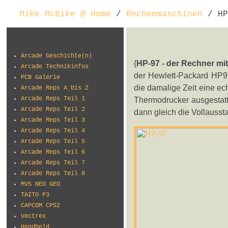
Mike McBike @ Home
/
Rechenmaschinen
/ HP
Arcade Geschichte(n)
{
HP-97 - der Rechner mi
Arcade Technikinfos
der Hewlett-Packard HP97
PCB Galerie
die damalige Zeit eine e
Arcade Reps A bis Z
Arcade Reps Teil 1
Thermodrucker ausgestatt
Arcade Reps Teil 2
dann gleich die Vollaussta
Arcade Reps Teil 3
Arcade Reps Teil 4
Arcade Reps Teil 5
Arcade Reps Teil 6
Arcade Reps Teil 7
Arcade Reps Teil 8
MVS NEO GEO
TAITO F3
CAPCOM CPS2
Vectrex
Handheld