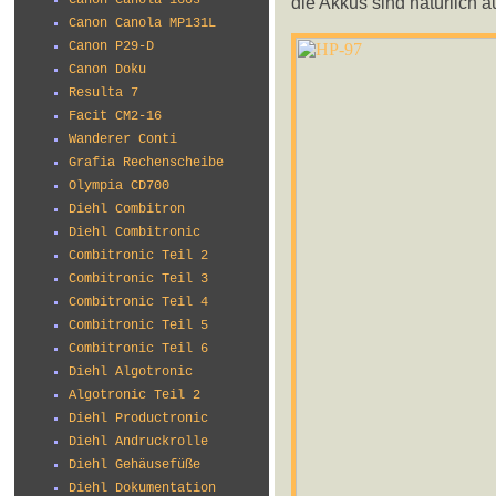
die Akkus sind natürlich au
Canon Canola 160s
Canon Canola MP131L
Canon P29-D
Canon Doku
Resulta 7
Facit CM2-16
Wanderer Conti
Grafia Rechenscheibe
Olympia CD700
Diehl Combitron
Diehl Combitronic
Combitronic Teil 2
Combitronic Teil 3
Combitronic Teil 4
Combitronic Teil 5
Combitronic Teil 6
Diehl Algotronic
Algotronic Teil 2
Diehl Productronic
Diehl Andruckrolle
Diehl Gehäusefüße
Diehl Dokumentation