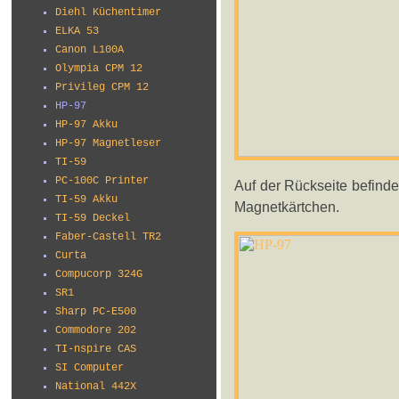
Diehl Küchentimer
ELKA 53
Canon L100A
Olympia CPM 12
Privileg CPM 12
HP-97
HP-97 Akku
HP-97 Magnetleser
TI-59
PC-100C Printer
Auf der Rückseite befinde
TI-59 Akku
Magnetkärtchen.
TI-59 Deckel
Faber-Castell TR2
Curta
Compucorp 324G
SR1
Sharp PC-E500
Commodore 202
TI-nspire CAS
SI Computer
National 442X