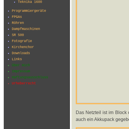
Teknika 1600
Programmiergeräte
FPGAs
Röhren
Dampfmaschinen
SR 500
Fotografie
Kirchenchor
Downloads
Links
Über mich
Impressum
Haftungsausschluss
Urheberrecht
Das Netzteil ist im Bloc
auch ein Akkupack gegebe