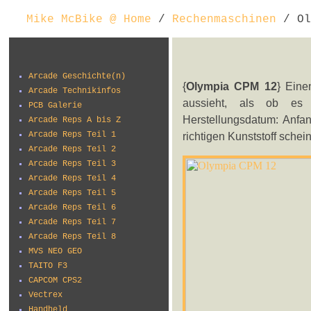
Mike McBike @ Home
/
Rechenmaschinen
/ Ol
Arcade Geschichte(n)
{
Olympia CPM 12
} Eine
Arcade Technikinfos
aussieht, als ob es 
PCB Galerie
Herstellungsdatum: Anfan
Arcade Reps A bis Z
Arcade Reps Teil 1
richtigen Kunststoff schei
Arcade Reps Teil 2
Arcade Reps Teil 3
Arcade Reps Teil 4
Arcade Reps Teil 5
Arcade Reps Teil 6
Arcade Reps Teil 7
Arcade Reps Teil 8
MVS NEO GEO
TAITO F3
CAPCOM CPS2
Vectrex
Handheld