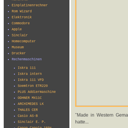
Einplatinenrechner
Rom Wizard
Elektronik
Commodore
Apple
Sinclair
Homecomputer
Museum
Drucker
Rechenmaschinen
Iskra 111
Iskra intern
Iskra 111 VFD
Soemtron ETR220
PLUS Addiermaschine
ODHNER MX11C
ARCHIMEDES LK
THALES CER
"Made in Western Geman
Casio AS-B
hatte...
Sinclair E. P.