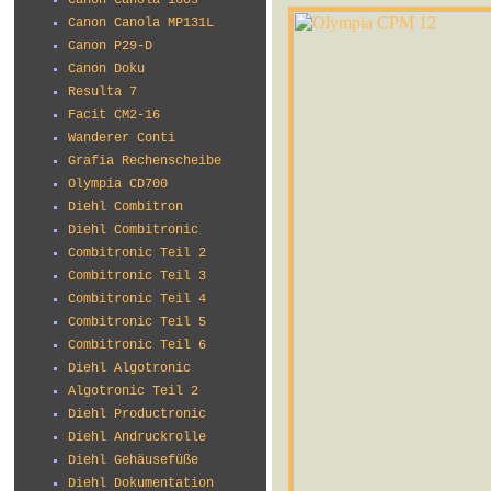
Canon Canola 160s
Canon Canola MP131L
Canon P29-D
Canon Doku
Resulta 7
Facit CM2-16
Wanderer Conti
Grafia Rechenscheibe
Olympia CD700
Diehl Combitron
Diehl Combitronic
Combitronic Teil 2
Combitronic Teil 3
Combitronic Teil 4
Combitronic Teil 5
Combitronic Teil 6
Diehl Algotronic
Algotronic Teil 2
Diehl Productronic
Diehl Andruckrolle
Diehl Gehäusefüße
Diehl Dokumentation