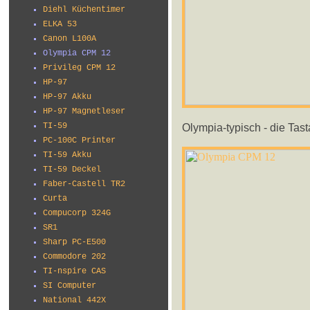
Diehl Küchentimer
ELKA 53
Canon L100A
Olympia CPM 12
Privileg CPM 12
HP-97
HP-97 Akku
HP-97 Magnetleser
Olympia-typisch - die Tast
TI-59
PC-100C Printer
TI-59 Akku
TI-59 Deckel
Faber-Castell TR2
Curta
Compucorp 324G
SR1
Sharp PC-E500
Commodore 202
TI-nspire CAS
SI Computer
National 442X