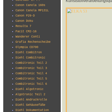
Kunststoffverarbeitungsqua
Sinclair E. P.
Canon Canola 160s
Canon Canola MP131L
Canon P29-D
Canon Doku
Resulta 7
Facit CM2-16
Wanderer Conti
Grafia Rechenscheibe
Olympia CD700
Diehl Combitron
Diehl Combitronic
Combitronic Teil 2
Combitronic Teil 3
Combitronic Teil 4
Combitronic Teil 5
Combitronic Teil 6
Diehl Algotronic
Algotronic Teil 2
Diehl Andruckrolle
Diehl Gehäusefüße
Diehl Dokumentation