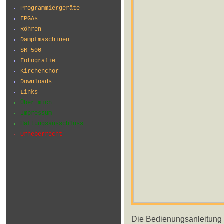
Programmiergeräte
FPGAs
Röhren
Dampfmaschinen
SR 500
Fotografie
Kirchenchor
Downloads
Links
Über mich
Impressum
Haftungsausschluss
Urheberrecht
Die Bedienungsanleitung s