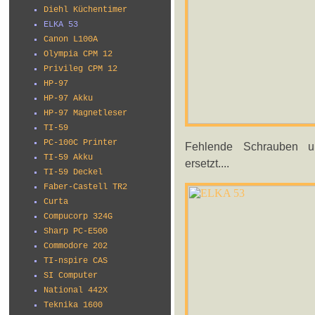
Diehl Küchentimer
ELKA 53
Canon L100A
Olympia CPM 12
Privileg CPM 12
HP-97
HP-97 Akku
HP-97 Magnetleser
TI-59
PC-100C Printer
Fehlende Schrauben u
TI-59 Akku
ersetzt....
TI-59 Deckel
Faber-Castell TR2
Curta
Compucorp 324G
Sharp PC-E500
Commodore 202
TI-nspire CAS
SI Computer
National 442X
Teknika 1600