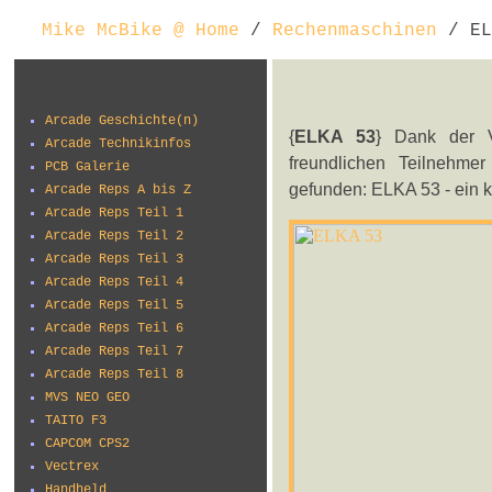
Mike McBike @ Home
/
Rechenmaschinen
/ EL
Arcade Geschichte(n)
{
ELKA 53
} Dank der V
Arcade Technikinfos
freundlichen Teilnehme
PCB Galerie
gefunden: ELKA 53 - ein k
Arcade Reps A bis Z
Arcade Reps Teil 1
Arcade Reps Teil 2
Arcade Reps Teil 3
Arcade Reps Teil 4
Arcade Reps Teil 5
Arcade Reps Teil 6
Arcade Reps Teil 7
Arcade Reps Teil 8
MVS NEO GEO
TAITO F3
CAPCOM CPS2
Vectrex
Handheld