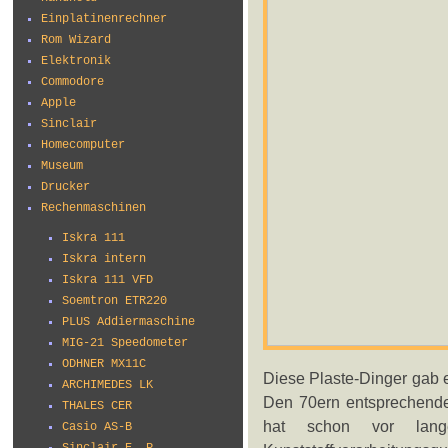
Einplatinenrechner
Rom Wizard
Elektronik
Commodore
Apple
Sinclair
Homecomputer
Museum
Drucker
Rechenmaschinen
Iskra 111
Iskra intern
Iskra 111 VFD
Soemtron ETR220
PLUS Addiermaschine
MIG-21 Speedometer
ODHNER MX11C
Diese Plaste-Dinger gab 
ARCHIMEDES LK
Den 70ern entsprechendes
THALES CER
hat schon vor lange
Casio AS-B