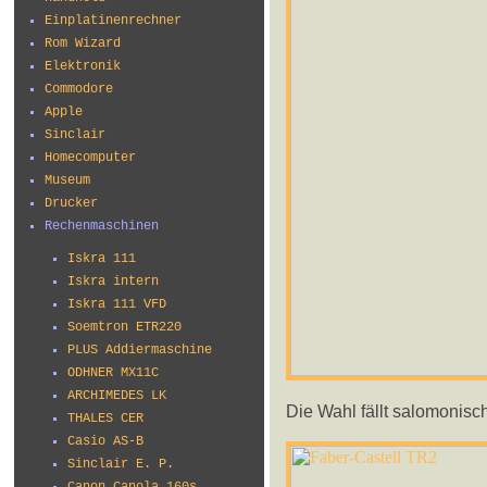
Einplatinenrechner
Rom Wizard
Elektronik
Commodore
Apple
Sinclair
Homecomputer
Museum
Drucker
Rechenmaschinen
Iskra 111
Iskra intern
Iskra 111 VFD
Soemtron ETR220
PLUS Addiermaschine
ODHNER MX11C
ARCHIMEDES LK
Die Wahl fällt salomonisch
THALES CER
Casio AS-B
Sinclair E. P.