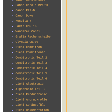
Canon Canola 160s
Canon Canola MP131L
Canon P29-D
Canon Doku
Resulta 7
Facit CM2-16
Wanderer Conti
Grafia Rechenscheibe
Olympia CD700
Diehl Combitron
Diehl Combitronic
Combitronic Teil 2
Combitronic Teil 3
Combitronic Teil 4
Combitronic Teil 5
Combitronic Teil 6
Diehl Algotronic
Algotronic Teil 2
Diehl Productronic
Diehl Andruckrolle
Diehl Gehäusefüße
Diehl Dokumentation