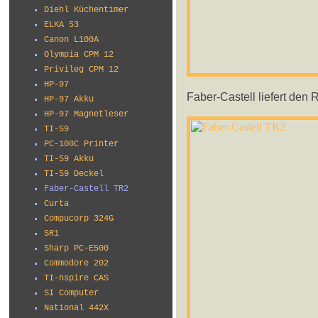
Diehl Küchentimer
ELKA 53
Canon L100A
Olympia CPM 12
Privileg CPM 12
HP-97
Faber-Castell liefert den 
HP-97 Akku
HP-97 Magnetleser
TI-59
PC-100C Printer
TI-59 Akku
TI-59 Deckel
Faber-Castell TR2
Curta
Compucorp 324G
SR1
Sharp PC-E500
Commodore 202
TI-nspire CAS
SI Computer
National 442X