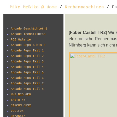
Mike McBike @ Home
/
Rechenmaschinen
/ Fa
Arcade Geschichte(n)
{
Faber-Castell TR2
} Wir
Arcade Technikinfos
elektronische Rechenmasc
PCB Galerie
Nürnberg kann sich nicht
Arcade Reps A bis Z
Arcade Reps Teil 1
Arcade Reps Teil 2
Arcade Reps Teil 3
Arcade Reps Teil 4
Arcade Reps Teil 5
Arcade Reps Teil 6
Arcade Reps Teil 7
Arcade Reps Teil 8
MVS NEO GEO
TAITO F3
CAPCOM CPS2
Vectrex
Handheld