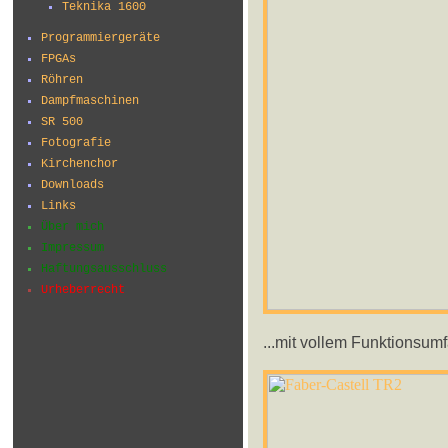
Teknika 1600
Programmiergeräte
FPGAs
Röhren
Dampfmaschinen
SR 500
Fotografie
Kirchenchor
Downloads
Links
Über mich
Impressum
Haftungsausschluss
Urheberrecht
...mit vollem Funktionsumf