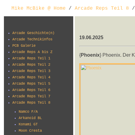
Mike McBike @ Home
/
Arcade Reps Teil 8
/
Arcade Geschichte(n)
19.06.2025
Arcade Technikinfos
PCB Galerie
Arcade Reps A bis Z
{
Phoenix
} Phoenix. Der K
Arcade Reps Teil 1
Arcade Reps Teil 2
Arcade Reps Teil 3
Arcade Reps Teil 4
Arcade Reps Teil 5
Arcade Reps Teil 6
Arcade Reps Teil 7
Arcade Reps Teil 8
Namco F/A
Arkanoid BL
Konami GT
Moon Cresta