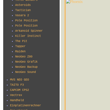
Three Wonders
Asteroids
Tactician
Vasara 2
Pole Position
Pole Position
Arkanoid Spinner
Killer Instinct
The Pit
Tapper
Raiden
NeoGeo Z80
NeoGeo Grafik
NeoGeo Backup
NeoGeo Sound
MVS NEO GEO
TAITO F3
CAPCOM CPS2
Vectrex
Handheld
Einplatinenrechner