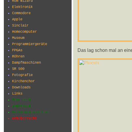
Rom Wizard
Elektronik
Commodore
Apple
Sinclair
Homecomputer
Museum
Programmiergeräte
Das lag schon mal an ein
FPGAs
Röhren
Dampfmaschinen
SR 500
Fotografie
Kirchenchor
Downloads
Links
Über mich
Impressum
Haftungsausschluss
Urheberrecht