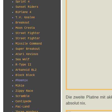
Sprint 4
Sunset Riders
BiPlane 4
T.V. Goalee
Breakout
Moon Cresta
Street Fighter
Street Fighter
Missile Command
Super Breakout
Atari Xevious
Sea Wolf
R-Type II
Arkanoid BL2
Block Block
Phoenix
Mikie
Zippy Race
Scramble
Die zweite Platine mit a
Centipede
absolut nix.
Pac-Land