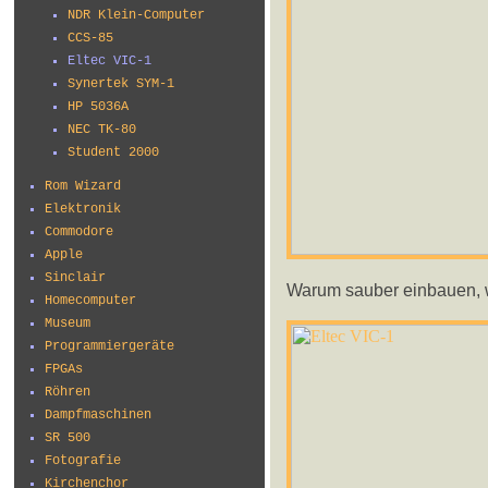
NDR Klein-Computer
CCS-85
Eltec VIC-1
Synertek SYM-1
HP 5036A
NEC TK-80
Student 2000
Rom Wizard
Elektronik
Commodore
Apple
Sinclair
Warum sauber einbauen,
Homecomputer
Museum
Programmiergeräte
FPGAs
Röhren
Dampfmaschinen
SR 500
Fotografie
Kirchenchor