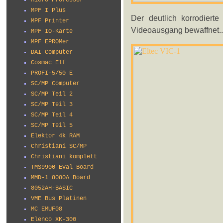
Micro Professor
MPF I Plus
Der deutlich korrodiert
MPF Printer
Videoausgang bewaffnet..
MPF IO-Karte
MPF EPROMer
DAI Computer
Cosmac Elf
PROFI-5/50 E
SC/MP Computer
SC/MP Teil 2
SC/MP Teil 3
SC/MP Teil 4
SC/MP Teil 5
Elektor 4k RAM
Christiani SC/MP
Christiani komplett
TMS9900 Eval Board
MMD-1 8080A Board
8052AH-BASIC
VME Bus Platinen
MC EMUF08
Elenco XK-300