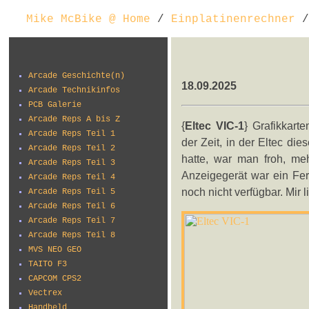
Mike McBike @ Home
/
Einplatinenrechner
/
Arcade Geschichte(n)
18.09.2025
Arcade Technikinfos
PCB Galerie
Arcade Reps A bis Z
{
Eltec VIC-1
} Grafikkarte
Arcade Reps Teil 1
der Zeit, in der Eltec di
Arcade Reps Teil 2
hatte, war man froh, m
Arcade Reps Teil 3
Anzeigegerät war ein Fer
Arcade Reps Teil 4
noch nicht verfügbar. Mir 
Arcade Reps Teil 5
Arcade Reps Teil 6
Arcade Reps Teil 7
Arcade Reps Teil 8
MVS NEO GEO
TAITO F3
CAPCOM CPS2
Vectrex
Handheld