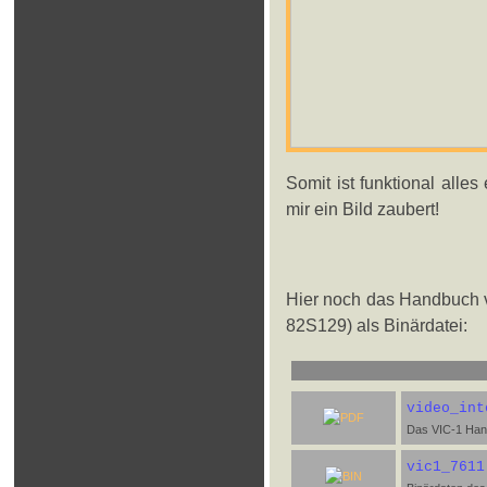
Somit ist funktional alles
mir ein Bild zaubert!
Hier noch das Handbuch v
82S129) als Binärdatei:
video_int
Das VIC-1 Han
vic1_7611