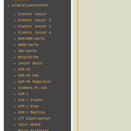
Einplatinenrechner
Elektor Junior
Elektor Junior 2
Elektor Junior 3
Elektor Junior 4
RAM/ROM-Karte
DRAM-Karte
VDU-Karte
Busplatine
Junior Basic
AIM-65
AIM-65 USA
AIM-65 Reparatur
Siemens PC-100
KIM-1
KIM-1 Plaste
KIM-1 Blau
KIM-1 Replica
ITT Experimenter
Intel MCS85