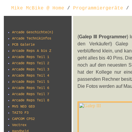
Mike McBike @ Home
/
Programmiergeräte
/ 
Arcade Geschichte(n)
{
Galep III Programmer
} 
Arcade Technikinfos
den Verkäufer!) Galep I
PCB Galerie
verblüffend klein, und k
Arcade Reps A bis Z
Arcade Reps Teil 1
geht alles bis 40 Pins. D
Arcade Reps Teil 2
noch auf den neuesten St
Arcade Reps Teil 3
hat der Kollege nur ein
Arcade Reps Teil 4
passenden Rechner besitzt
Arcade Reps Teil 5
Die Fotos werden auf Mau
Arcade Reps Teil 6
Arcade Reps Teil 7
Arcade Reps Teil 8
MVS NEO GEO
TAITO F3
CAPCOM CPS2
Vectrex
Handheld