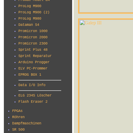
Promac Model 2A
ProLog M900
ProLog M900 (2)
ProLog M980
Dataman S4
Promicron 1000
Promicron 2000
Promicron 2300
Sprint Plus 48
Sprint Reparatur
Arduino Progger
ELV PC-Prommer
EPROG BOX 1
Data I/O Info
ELG 234S Löscher
Flash Eraser 2
FPGAs
Röhren
Dampfmaschinen
SR 500