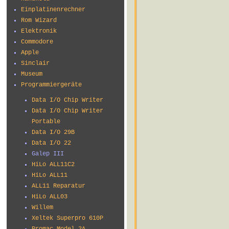
Einplatinenrechner
Rom Wizard
Elektronik
Commodore
Apple
Sinclair
Museum
Programmiergeräte
Data I/O Chip Writer
Data I/O Chip Writer
Portable
Data I/O 29B
Data I/O 22
Galep III
HiLo ALL11C2
HiLo ALL11
ALL11 Reparatur
HiLo ALL03
Willem
Xeltek Superpro 610P