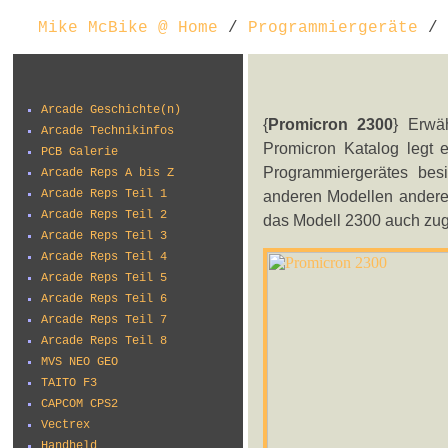
Mike McBike @ Home
/
Programmiergeräte
/ 
Arcade Geschichte(n)
{
Promicron 2300
} Erwä
Arcade Technikinfos
Promicron Katalog legt 
PCB Galerie
Programmiergerätes bes
Arcade Reps A bis Z
Arcade Reps Teil 1
anderen Modellen anderer
Arcade Reps Teil 2
das Modell 2300 auch zug
Arcade Reps Teil 3
Arcade Reps Teil 4
Arcade Reps Teil 5
Arcade Reps Teil 6
Arcade Reps Teil 7
Arcade Reps Teil 8
MVS NEO GEO
TAITO F3
CAPCOM CPS2
Vectrex
Handheld