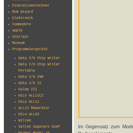
Einplatinenrechner
Rom Wizard
Elektronik
Commodore
Apple
Sinclair
Museum
Programmiergeräte
Data I/O Chip Writer
Data I/O Chip Writer
Portable
Data I/O 29B
Data I/O 22
Galep III
HiLo ALL11C2
HiLo ALL11
ALL11 Reparatur
HiLo ALL03
Willem
Im Gegensatz zum Modell
Xeltek Superpro 610P