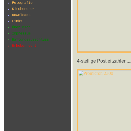
Fotografie
Kirchenchor
Downloads
Links
Über mich
Impressum
Haftungsausschluss
Urheberrecht
4-stellige Postleitzahlen