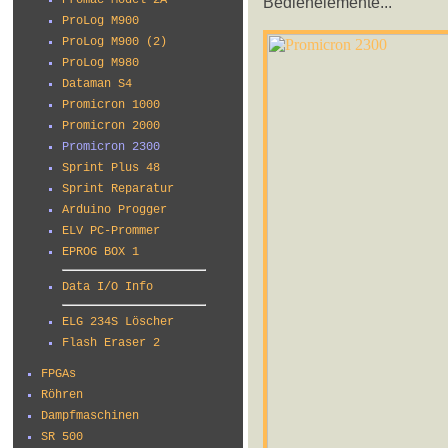
Bedienelemente...
Promac Model 2A
ProLog M900
ProLog M900 (2)
ProLog M980
Dataman S4
Promicron 1000
Promicron 2000
Promicron 2300
Sprint Plus 48
Sprint Reparatur
Arduino Progger
ELV PC-Prommer
EPROG BOX 1
Data I/O Info
ELG 234S Löscher
Flash Eraser 2
FPGAs
Röhren
Dampfmaschinen
SR 500