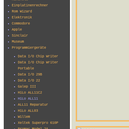
Einplatinenrechner
Rom Wizard
Elektronik
Commodore
Apple
Sinclair
Museum
Programmiergeräte
Data I/O Chip Writer
Data I/O Chip Writer
Portable
Data I/O 29B
Data I/O 22
Galep III
HiLo ALL11C2
HiLo ALL11
ALL11 Reparatur
HiLo ALL03
Willem
Xeltek Superpro 610P