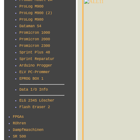
Promac Model 2A
ProLog M900
ProLog M900 (2)
ProLog M980
Dataman S4
Promicron 1000
Promicron 2000
Promicron 2300
Sprint Plus 48
Sprint Reparatur
Arduino Progger
ELV PC-Prommer
EPROG BOX 1
Data I/O Info
ELG 234S Löscher
Flash Eraser 2
FPGAs
Röhren
Dampfmaschinen
SR 500