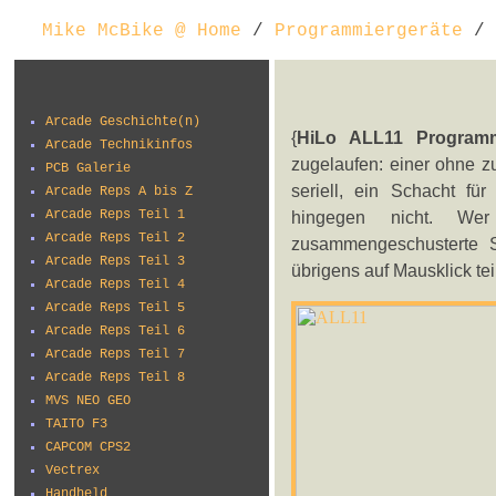
Mike McBike @ Home
/
Programmiergeräte
/ 
Arcade Geschichte(n)
{
HiLo ALL11 Program
Arcade Technikinfos
zugelaufen: einer ohne zu
PCB Galerie
seriell, ein Schacht f
Arcade Reps A bis Z
Arcade Reps Teil 1
hingegen nicht. We
Arcade Reps Teil 2
zusammengeschusterte S
Arcade Reps Teil 3
übrigens auf Mausklick tei
Arcade Reps Teil 4
Arcade Reps Teil 5
Arcade Reps Teil 6
Arcade Reps Teil 7
Arcade Reps Teil 8
MVS NEO GEO
TAITO F3
CAPCOM CPS2
Vectrex
Handheld