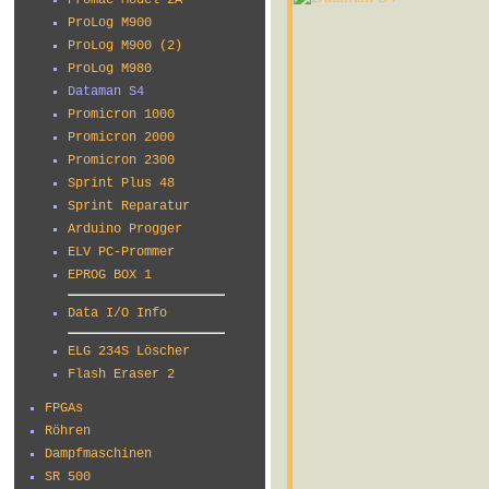
Promac Model 2A
ProLog M900
ProLog M900 (2)
ProLog M980
Dataman S4
Promicron 1000
Promicron 2000
Promicron 2300
Sprint Plus 48
Sprint Reparatur
Arduino Progger
ELV PC-Prommer
EPROG BOX 1
Data I/O Info
ELG 234S Löscher
Flash Eraser 2
FPGAs
Röhren
Dampfmaschinen
SR 500