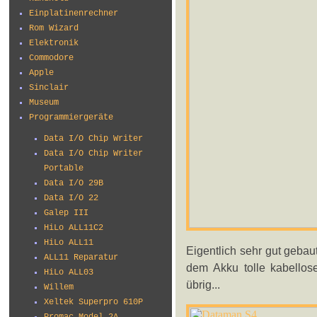
Einplatinenrechner
Rom Wizard
Elektronik
Commodore
Apple
Sinclair
Museum
Programmiergeräte
Data I/O Chip Writer
Data I/O Chip Writer
Portable
Data I/O 29B
Data I/O 22
Galep III
HiLo ALL11C2
HiLo ALL11
Eigentlich sehr gut geba
ALL11 Reparatur
dem Akku tolle kabellos
HiLo ALL03
übrig...
Willem
Xeltek Superpro 610P