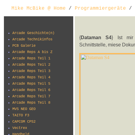
Mike McBike @ Home
/
Programmiergeräte
/ 
Arcade Geschichte(n)
{
Dataman S4
} Ist mi
Arcade Technikinfos
Schnittstelle, miese Doku
PCB Galerie
Arcade Reps A bis Z
Arcade Reps Teil 1
Arcade Reps Teil 2
Arcade Reps Teil 3
Arcade Reps Teil 4
Arcade Reps Teil 5
Arcade Reps Teil 6
Arcade Reps Teil 7
Arcade Reps Teil 8
MVS NEO GEO
TAITO F3
CAPCOM CPS2
Vectrex
Handheld