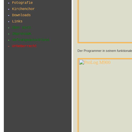
Fotografie
Kirchenchor
Downloads
Links
Über mich
Impressum
Haftungsausschluss
Urheberrecht
Der Programmer in seinem funktional