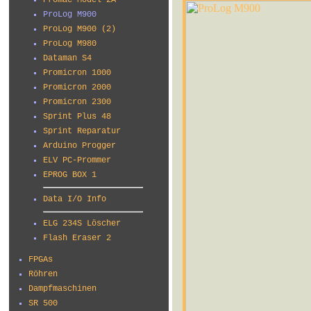
Promac Model 2A
ProLog M900
ProLog M900 (2)
ProLog M980
Dataman S4
Promicron 1000
Promicron 2000
Promicron 2300
Sprint Plus 48
Sprint Reparatur
Arduino Progger
ELV PC-Prommer
EPROG BOX 1
Data I/O Info
ELG 234S Löscher
Flash Eraser 2
FPGAs
Röhren
Dampfmaschinen
SR 500