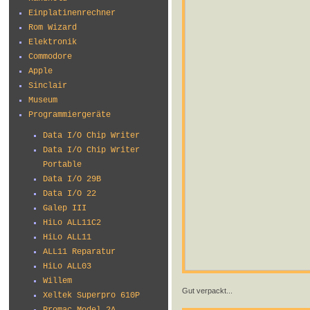
Einplatinenrechner
Rom Wizard
Elektronik
Commodore
Apple
Sinclair
Museum
Programmiergeräte
Data I/O Chip Writer
Data I/O Chip Writer
Portable
Data I/O 29B
Data I/O 22
Galep III
HiLo ALL11C2
HiLo ALL11
ALL11 Reparatur
HiLo ALL03
Willem
Gut verpackt...
Xeltek Superpro 610P