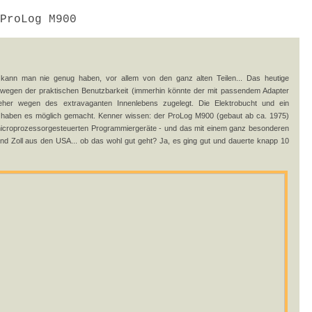
ProLog M900
 kann man nie genug haben, vor allem von den ganz alten Teilen... Das heutige
 wegen der praktischen Benutzbarkeit (immerhin könnte der mit passendem Adapter
her wegen des extravaganten Innenlebens zugelegt. Die Elektrobucht und ein
A. haben es möglich gemacht. Kenner wissen: der ProLog M900 (gebaut ab ca. 1975)
microprozessorgesteuerten Programmiergeräte - und das mit einem ganz besonderen
nd Zoll aus den USA... ob das wohl gut geht? Ja, es ging gut und dauerte knapp 10