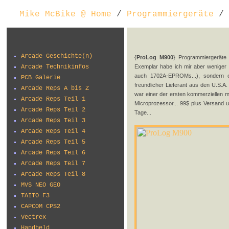
Mike McBike @ Home
/
Programmiergeräte
/ 
Arcade Geschichte(n)
{
ProLog M900
} Programmiergeräte
Arcade Technikinfos
Exemplar habe ich mir aber weniger
auch 1702A-EPROMs...), sondern e
PCB Galerie
freundlicher Lieferant aus den U.S.
Arcade Reps A bis Z
war einer der ersten kommerziellen 
Arcade Reps Teil 1
Microprozessor... 99$ plus Versand u
Arcade Reps Teil 2
Tage...
Arcade Reps Teil 3
Arcade Reps Teil 4
Arcade Reps Teil 5
Arcade Reps Teil 6
Arcade Reps Teil 7
Arcade Reps Teil 8
MVS NEO GEO
TAITO F3
CAPCOM CPS2
Vectrex
Handheld