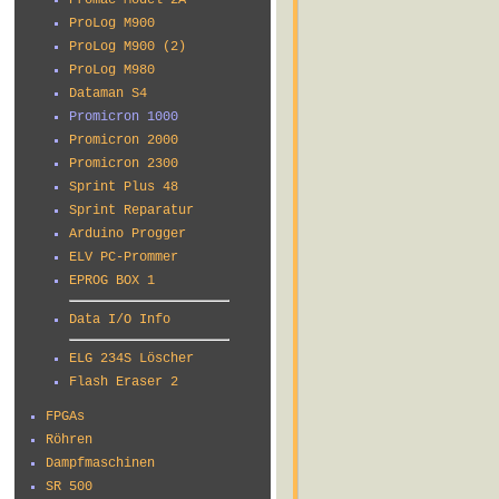
Promac Model 2A
ProLog M900
ProLog M900 (2)
ProLog M980
Dataman S4
Promicron 1000
Promicron 2000
Promicron 2300
Sprint Plus 48
Sprint Reparatur
Arduino Progger
ELV PC-Prommer
EPROG BOX 1
Data I/O Info
ELG 234S Löscher
Flash Eraser 2
FPGAs
Röhren
Dampfmaschinen
SR 500