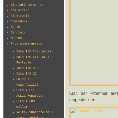
Einplatinenrechner
Rom Wizard
Elektronik
Commodore
Apple
Sinclair
Museum
Programmiergeräte
Data I/O Chip Writer
Data I/O Chip Writer
Portable
Data I/O 29B
Data I/O 22
Galep III
HiLo ALL11C2
HiLo ALL11
Klar, der Prommer erk
ALL11 Reparatur
eingesteckten...
HiLo ALL03
Willem
Xeltek Superpro 610P