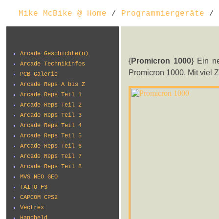
Mike McBike @ Home
/
Programmiergeräte
/ 
Arcade Geschichte(n)
{
Promicron 1000
} Ein n
Arcade Technikinfos
Promicron 1000. Mit viel 
PCB Galerie
Arcade Reps A bis Z
Arcade Reps Teil 1
Arcade Reps Teil 2
Arcade Reps Teil 3
Arcade Reps Teil 4
Arcade Reps Teil 5
Arcade Reps Teil 6
Arcade Reps Teil 7
Arcade Reps Teil 8
MVS NEO GEO
TAITO F3
CAPCOM CPS2
Vectrex
Handheld