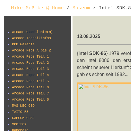
Mike McBike @ Home
/
Museum
/ Intel SDK-8
Arcade Geschichte(n)
13.08.2025
Arcade Technikinfos
PCB Galerie
Arcade Reps A bis Z
{
Intel SDK-86
} 1979 verö
Arcade Reps Teil 1
den Intel 8086, den ers
Arcade Reps Teil 2
scheint neuerer Herkunft
Arcade Reps Teil 3
gab es schon seit 1982...
Arcade Reps Teil 4
Arcade Reps Teil 5
Arcade Reps Teil 6
Arcade Reps Teil 7
Arcade Reps Teil 8
MVS NEO GEO
TAITO F3
CAPCOM CPS2
Vectrex
Handheld