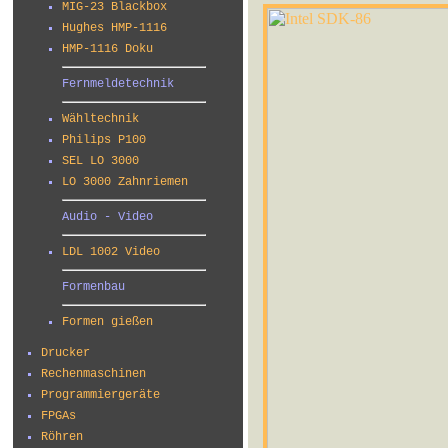
MIG-23 Blackbox
Hughes HMP-1116
HMP-1116 Doku
Fernmeldetechnik
Wähltechnik
Philips P100
SEL LO 3000
LO 3000 Zahnriemen
Audio - Video
LDL 1002 Video
Formenbau
Formen gießen
Drucker
Rechenmaschinen
Programmiergeräte
FPGAs
Röhren