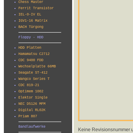
Chess Master
Ferrit Transistor
IEL-0-IV EL
IGV1-16 Matrix
BACH Türgong
Floppy - HDD
HDD Platten
Hamamatsu C2712
CDC 9400 FDD
Wechselplatte 66MB
Seagate ST-412
Wangco Series T
CDC 819-21
Optimem 1002
Elektor Single
NEC D5126 MFM
Digital RL02K
Priam 807
Bandlaufwerke
Keine Revisionsnummer un