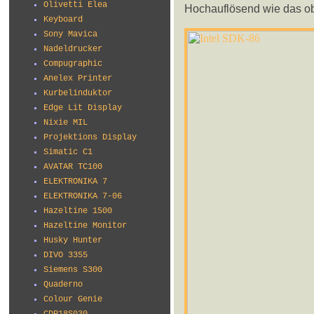
Olivetti Elea
Hochauflösend wie das ober
Keyboard
Sony Mavica
Nadeldrucker
Compugraphic
Anelex Printer
Kurbelinduktor
Edge Lit Display
Nixie MIL
Projektions Display
Simatic C1
AVATAR TC100
ELEKTRONIKA 7
ELEKTRONIKA 7-06
Hazeltine 1500
Hazeltine Monitor
Husky Hunter
DIVO 3355
Siemens S300
Quaderno
Colour Genie