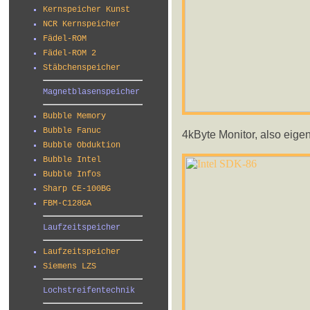
Kernspeicher Kunst
NCR Kernspeicher
Fädel-ROM
Fädel-ROM 2
Stäbchenspeicher
Magnetblasenspeicher
Bubble Memory
Bubble Fanuc
4kByte Monitor, also eigen
Bubble Obduktion
Bubble Intel
Bubble Infos
Sharp CE-100BG
FBM-C128GA
Laufzeitspeicher
Laufzeitspeicher
Siemens LZS
Lochstreifentechnik