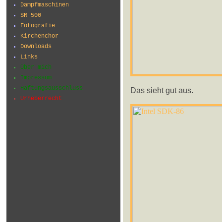
Dampfmaschinen
SR 500
Fotografie
Kirchenchor
Downloads
Links
Über mich
Impressum
Haftungsausschluss
Das sieht gut aus.
Urheberrecht