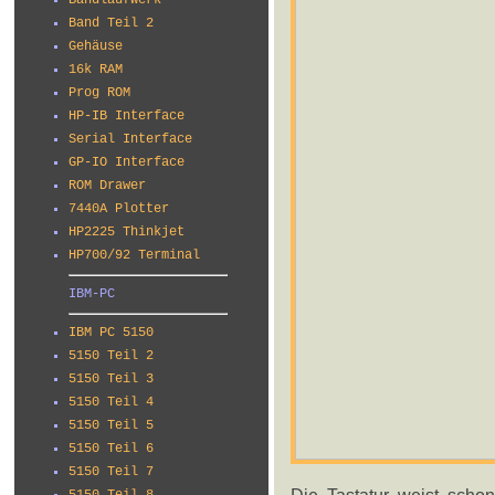
Bandlaufwerk
Band Teil 2
Gehäuse
16k RAM
Prog ROM
HP-IB Interface
Serial Interface
GP-IO Interface
ROM Drawer
7440A Plotter
HP2225 Thinkjet
HP700/92 Terminal
IBM-PC
IBM PC 5150
5150 Teil 2
5150 Teil 3
5150 Teil 4
5150 Teil 5
5150 Teil 6
5150 Teil 7