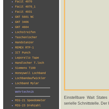
Facit 4070
Facit 4070_1
Facit 4031
GNT 5601 NC
GNT 3406
GNT 4604
Lochstreifen
Taschenlocher
Handstanzer
REMEX RTP-1
ICT Punch
Leporello Tape
Handlocher T.loch
Siemens T100
Honeywell Lochband
Lochbandaufwickler
Lochband Mylar
Wehrtechnik
Einstellbare Wait State
MIG-21 Speedometer
serielle Schnittstelle. De
MIG-23 Drehzahl