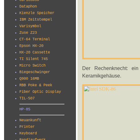
CDP18S030
Dataphon
Kienzle Speicher
IBM Zeitstempel
Varisymbol
Zuse Z23
CT-64 Terminal
Epson HX-20
HX-20 Cassette
TI Silent 745
Micro Switch
Der Rechenknecht: ein
Biegeschwinger
Keramikgehäuse.
Q900 16MB
RBB Poke & Peek
Fiber Optic Display
TIL-507
HP-85
Neuankunft
Printer
Keyboard