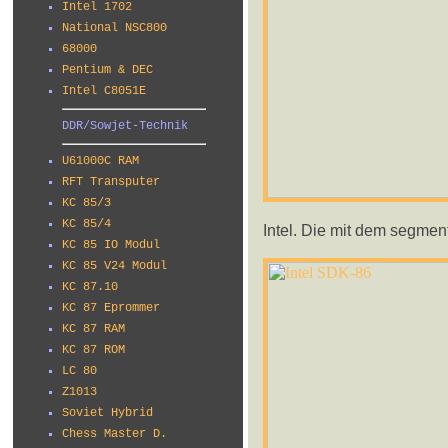
Intel 1702
National NSC800
68000
Pentium & DEC
Intel C8051E
DDR/Sowjet-Technik
U61000C RAM
RFT Transputer
KC 85/3
KC 85/4
Intel. Die mit dem segment
KC 85 IO Modul
KC 85 V24 Modul
KC 87.10
KC 87 Eprommer
KC 87 RAM
KC 87 ROM
LC 80
Z1013
Soviet Hybrid
Chess Master D.