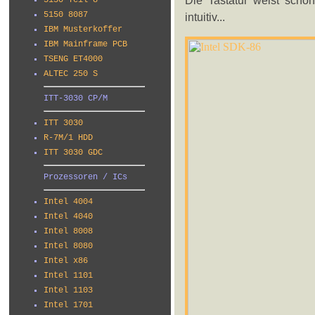
Die Tastatur weist schon
5150 Teil 8
5150 8087
intuitiv...
IBM Musterkoffer
IBM Mainframe PCB
TSENG ET4000
ALTEC 250 S
ITT-3030 CP/M
ITT 3030
R-7M/1 HDD
ITT 3030 GDC
Prozessoren / ICs
Intel 4004
Intel 4040
Intel 8008
Intel 8080
Intel x86
Intel 1101
Intel 1103
Intel 1701