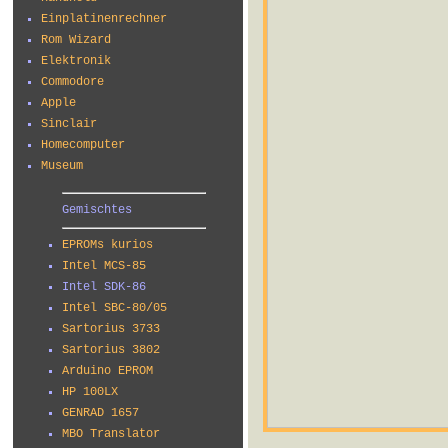
Einplatinenrechner
Rom Wizard
Elektronik
Commodore
Apple
Sinclair
Homecomputer
Museum
Gemischtes
EPROMs kurios
Intel MCS-85
Intel SDK-86
Intel SBC-80/05
Sartorius 3733
Sartorius 3802
Arduino EPROM
HP 100LX
GENRAD 1657
MBO Translator