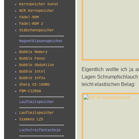
Kernspeicher Kunst
NCR Kernspeicher
Fädel-ROM
Fädel-ROM 2
Stäbchenspeicher
Magnetblasenspeicher
Bubble Memory
Bubble Fanuc
Bubble Obduktion
Eigentlich wollte ich ja 
Bubble Intel
Lagen Schrumpfschlauch m
Bubble Infos
leicht elastischen Belag:
Sharp CE-100BG
FBM-C128GA
Laufzeitspeicher
Laufzeitspeicher
Siemens LZS
Lochstreifentechnik