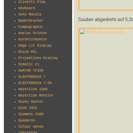
Olivetti Elea
Keyboard
Sony Mavica
Sauber abgedreht auf 5,
Nadeldrucker
Compugraphic
Anelex Printer
Kurbelinduktor
Edge Lit Display
Nixie MIL
Projektions Display
Simatic C1
AVATAR TC100
ELEKTRONIKA 7
ELEKTRONIKA 7-06
Hazeltine 1500
Hazeltine Monitor
Husky Hunter
DIVO 3355
Siemens S300
Quaderno
Colour Genie