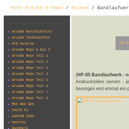
Mike McBike @ Home
/
Museum
/ Bandlaufwer
Arcade Geschichte(n)
Arcade Technikinfos
HP-8
PCB Galerie
Arcade Reps A bis Z
Arcade Reps Teil 1
Arcade Reps Teil 2
Arcade Reps Teil 3
Arcade Reps Teil 4
{
HP-85 Bandlaufwerk - n
Arcade Reps Teil 5
Andruckrollen nerven - j
Arcade Reps Teil 6
besorgen erst einmal ein 
Arcade Reps Teil 7
Arcade Reps Teil 8
MVS NEO GEO
TAITO F3
CAPCOM CPS2
Vectrex
Handheld