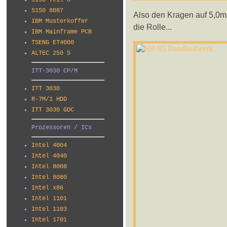
5150 Teil 8
5150 8087
Also den Kragen auf 5,0m
IBM Musterkoffer
die Rolle...
IBM Mainframe PCB
TSENG ET4000
ALTEC 250 S
ITT-3030 CP/M
ITT 3030
R-7M/1 HDD
ITT 3030 GDC
Prozessoren / ICs
Intel 4004
Intel 4040
Intel 8008
Intel 8080
Intel x86
Intel 1101
Intel 1103
Intel 1701