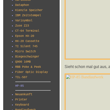
CDP18S030
Dataphon
Kienzle Speicher
IBM Zeitstempel
Varisymbol
Zuse Z23
CT-64 Terminal
Epson HX-20
HX-20 Cassette
TI Silent 745
Micro Switch
Biegeschwinger
Q900 16MB
Sieht schon mal gut aus, 
RBB Poke & Peek
Fiber Optic Display
TIL-507
HP-85
Neuankunft
Printer
Keyboard