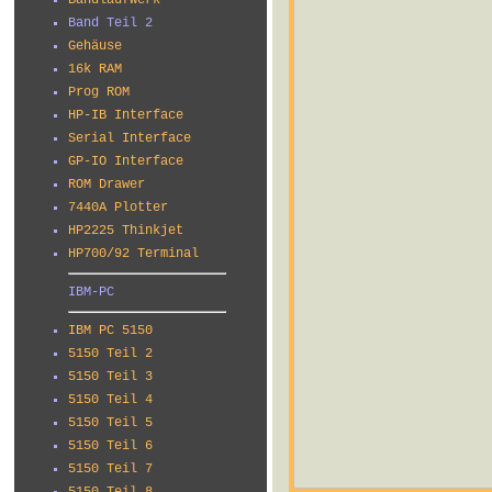
Bandlaufwerk
Band Teil 2
Gehäuse
16k RAM
Prog ROM
HP-IB Interface
Serial Interface
GP-IO Interface
ROM Drawer
7440A Plotter
HP2225 Thinkjet
HP700/92 Terminal
IBM-PC
IBM PC 5150
5150 Teil 2
5150 Teil 3
5150 Teil 4
5150 Teil 5
5150 Teil 6
5150 Teil 7