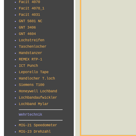
Facit 4070
Facit 4070_1
Facit 4031
GNT 5601 NC
GNT 3406
GNT 4604
Lochstreifen
Taschenlocher
Handstanzer
REMEX RTP-1
ICT Punch
Leporello Tape
Handlocher T.loch
Siemens T100
Honeywell Lochband
Lochbandaufwickler
Lochband Mylar
Wehrtechnik
MIG-21 Speedometer
MIG-23 Drehzahl