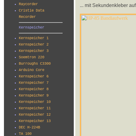
Raycorder
... mit Sekundenkleber auf 
Cristie Data
Recorder
Kernspeicher
Kernspeicher 1
Kernspeicher 2
Kernspeicher 3
Soemtron 220
Burroughs C3300
Arduino Core
Kernspeicher 6
Kernspeicher 7
Kernspeicher 8
Kernspeicher 9
Kernspeicher 10
Kernspeicher 11
Kernspeicher 12
Kernspeicher 13
DEC H-224B
TA 100