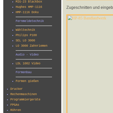
MIG-23 Blackbox
Zugeschnitten und eingeb
Hughes HMP-1116
HMP-1116 Doku
Fernmeldetechnik
Wähltechnik
Philips P100
SEL LO 3000
LO 3000 Zahnriemen
Audio - Video
LDL 1002 Video
Formenbau
Formen gießen
Drucker
Rechenmaschinen
Programmiergeräte
FPGAs
Röhren