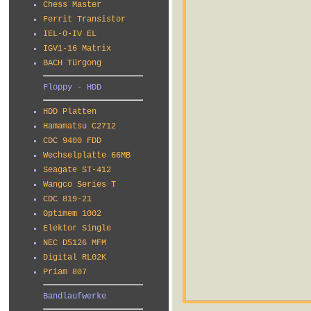
Chess Master
Ferrit Transistor
IEL-0-IV EL
IGV1-16 Matrix
BACH Türgong
Floppy - HDD
HDD Platten
Hamamatsu C2712
CDC 9400 FDD
Wechselplatte 66MB
Seagate ST-412
Wangco Series T
CDC 819-21
Optimem 1002
Elektor Single
NEC D5126 MFM
Digital RL02K
Priam 807
Bandlaufwerke