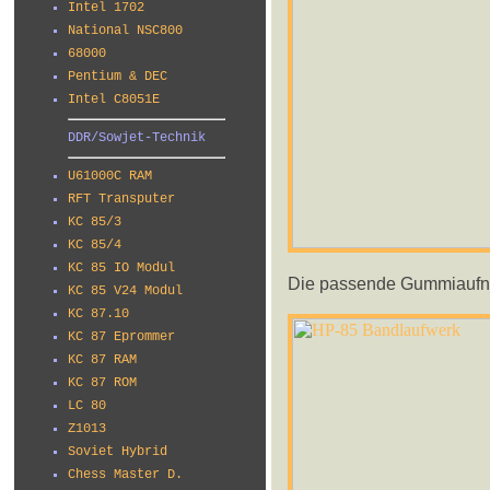
Intel 1702
National NSC800
68000
Pentium & DEC
Intel C8051E
DDR/Sowjet-Technik
U61000C RAM
RFT Transputer
KC 85/3
KC 85/4
KC 85 IO Modul
Die passende Gummiaufn
KC 85 V24 Modul
KC 87.10
KC 87 Eprommer
KC 87 RAM
KC 87 ROM
LC 80
Z1013
Soviet Hybrid
Chess Master D.