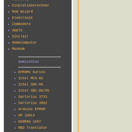
Einplatinenrechner
Rom Wizard
Elektronik
Commodore
Apple
Sinclair
Homecomputer
Museum
Gemischtes
EPROMs kurios
Intel MCS-85
Intel SDK-86
Intel SBC-80/05
Sartorius 3733
Sartorius 3802
Arduino EPROM
HP 100LX
GENRAD 1657
MBO Translator