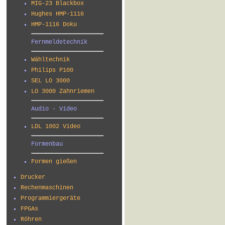
MIG-23 Blackbox
Hughes HMP-1116
HMP-1116 Doku
Fernmeldetechnik
Wähltechnik
Philips P100
SEL LO 3000
LO 3000 Zahnriemen
Audio - Video
LDL 1002 Video
Formenbau
Formen gießen
Drucker
Rechenmaschinen
Programmiergeräte
FPGAs
Röhren