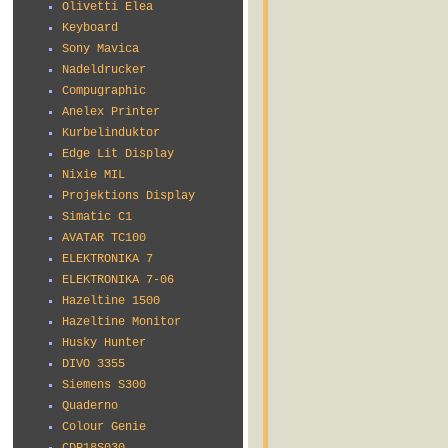
Olivetti Elea
Keyboard
Sony Mavica
Nadeldrucker
Compugraphic
Anelex Printer
Kurbelinduktor
Edge Lit Display
Nixie MIL
Projektions Display
Simatic C1
AVATAR TC100
ELEKTRONIKA 7
ELEKTRONIKA 7-06
Hazeltine 1500
Hazeltine Monitor
Husky Hunter
DIVO 3355
Siemens S300
Quaderno
Colour Genie