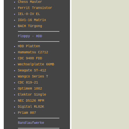
Chess Master
Ferrit Transistor
IEL-0-IV EL
IGV1-16 Matrix
BACH Türgong
Floppy - HDD
HDD Platten
Hamamatsu C2712
CDC 9400 FDD
Wechselplatte 66MB
Seagate ST-412
Wangco Series T
CDC 819-21
Optimem 1002
Elektor Single
NEC D5126 MFM
Digital RL02K
Priam 807
Bandlaufwerke