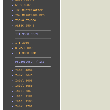
5150 Teil 8
5150 8087
IBM Musterkoffer
IBM Mainframe PCB
TSENG ET4000
ALTEC 250 S
ITT-3030 CP/M
ITT 3030
R-7M/1 HDD
ITT 3030 GDC
Prozessoren / ICs
Intel 4004
Intel 4040
Intel 8008
Intel 8080
Intel x86
Intel 1101
Intel 1103
Intel 1701