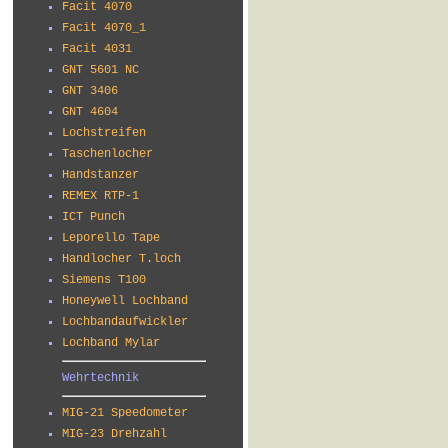
Facit 4070
Facit 4070_1
Facit 4031
GNT 5601 NC
GNT 3406
GNT 4604
Lochstreifen
Taschenlocher
Handstanzer
REMEX RTP-1
ICT Punch
Leporello Tape
Handlocher T.loch
Siemens T100
Honeywell Lochband
Lochbandaufwickler
Lochband Mylar
Wehrtechnik
MIG-21 Speedometer
MIG-23 Drehzahl