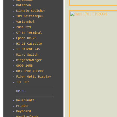
CDP18S030
Dataphon
Kienzle Speicher
IBM Zeitstempel
Varisymbol
Zuse Z23
CT-64 Terminal
Epson HX-20
HX-20 Cassette
TI Silent 745
Micro Switch
Biegeschwinger
Q900 16MB
RBB Poke & Peek
Fiber Optic Display
TIL-507
HP-85
Neuankunft
Printer
Keyboard