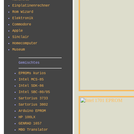
Einplatinenrechner
Rom Wizard
Elektronik
Commodore
Apple
Sinclair
Homecomputer
Museum
Gemischtes
EPROMs kurios
Intel MCS-85
Intel SDK-86
Intel SBC-80/05
Sartorius 3733
Sartorius 3802
Arduino EPROM
HP 100LX
GENRAD 1657
MBO Translator