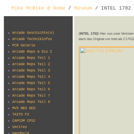
Mike McBike @ Home
/
Museum
/ INTEL 1702
Arcade Geschichte(n)
{
INTEL 1702
} Hier nun zwei Vertre
Arcade Technikinfos
dann das Original von Intel als C1702
PCB Galerie
Arcade Reps A bis Z
Arcade Reps Teil 1
Arcade Reps Teil 2
Arcade Reps Teil 3
Arcade Reps Teil 4
Arcade Reps Teil 5
Arcade Reps Teil 6
Arcade Reps Teil 7
Arcade Reps Teil 8
MVS NEO GEO
TAITO F3
CAPCOM CPS2
Vectrex
Handheld