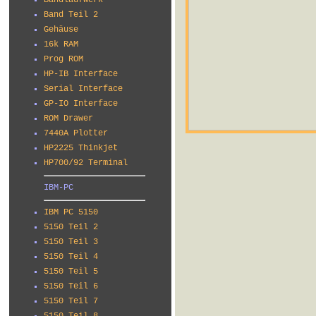
Bandlaufwerk
Band Teil 2
Gehäuse
16k RAM
Prog ROM
HP-IB Interface
Serial Interface
GP-IO Interface
ROM Drawer
7440A Plotter
HP2225 Thinkjet
HP700/92 Terminal
IBM-PC
IBM PC 5150
5150 Teil 2
5150 Teil 3
5150 Teil 4
5150 Teil 5
5150 Teil 6
5150 Teil 7