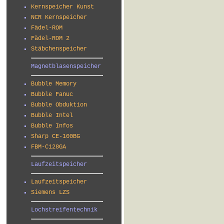
Kernspeicher Kunst
NCR Kernspeicher
Fädel-ROM
Fädel-ROM 2
Stäbchenspeicher
Magnetblasenspeicher
Bubble Memory
Bubble Fanuc
Bubble Obduktion
Bubble Intel
Bubble Infos
Sharp CE-100BG
FBM-C128GA
Laufzeitspeicher
Laufzeitspeicher
Siemens LZS
Lochstreifentechnik