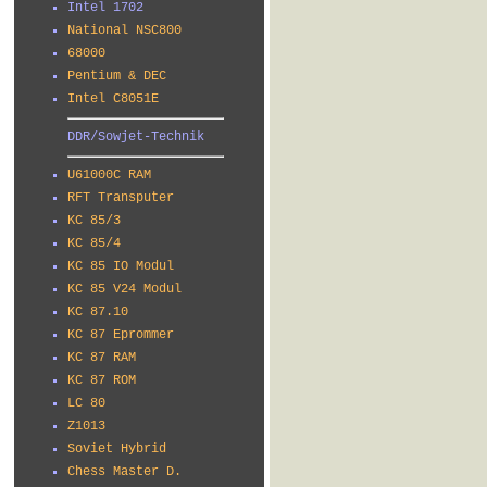
Intel 1702
National NSC800
68000
Pentium & DEC
Intel C8051E
DDR/Sowjet-Technik
U61000C RAM
RFT Transputer
KC 85/3
KC 85/4
KC 85 IO Modul
KC 85 V24 Modul
KC 87.10
KC 87 Eprommer
KC 87 RAM
KC 87 ROM
LC 80
Z1013
Soviet Hybrid
Chess Master D.