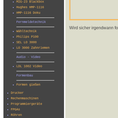
MIG-23 Blackbox
Hughes HMP-1116
HMP-1116 Doku
Fernmeldetechnik
Wird sicher irgendwann fort
Wähltechnik
Philips P100
SEL LO 3000
LO 3000 Zahnriemen
Audio - Video
LDL 1002 Video
Formenbau
Formen gießen
Drucker
Rechenmaschinen
Programmiergeräte
FPGAs
Röhren