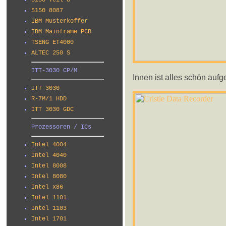
5150 Teil 8
5150 8087
IBM Musterkoffer
IBM Mainframe PCB
TSENG ET4000
ALTEC 250 S
ITT-3030 CP/M
Innen ist alles schön aufg
ITT 3030
R-7M/1 HDD
ITT 3030 GDC
Prozessoren / ICs
Intel 4004
Intel 4040
Intel 8008
Intel 8080
Intel x86
Intel 1101
Intel 1103
Intel 1701