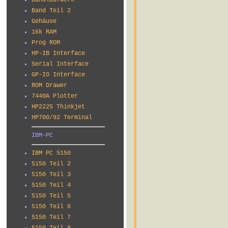
Bandlaufwerk
Band Teil 2
Gehäuse
16k RAM
Prog ROM
HP-IB Interface
Serial Interface
GP-IO Interface
ROM Drawer
7440A Plotter
HP2225 Thinkjet
HP700/92 Terminal
IBM-PC
IBM PC 5150
5150 Teil 2
5150 Teil 3
5150 Teil 4
5150 Teil 5
5150 Teil 6
5150 Teil 7