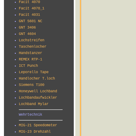
Facit 4070
Facit 4070_1
Facit 4031
GNT 5601 NC
GNT 3406
GNT 4604
Lochstreifen
Taschenlocher
Handstanzer
REMEX RTP-1
ICT Punch
Leporello Tape
Handlocher T.loch
Siemens T100
Honeywell Lochband
Lochbandaufwickler
Lochband Mylar
Wehrtechnik
MIG-21 Speedometer
MIG-23 Drehzahl