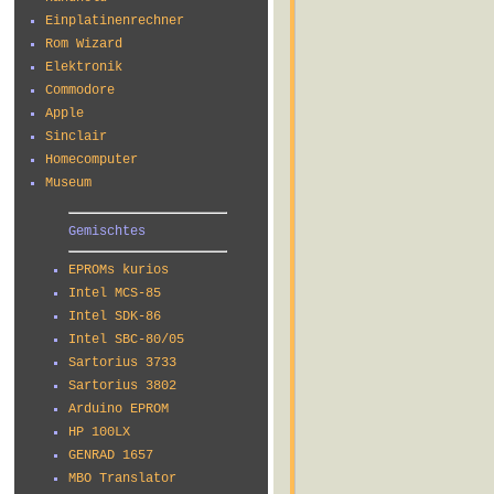
Einplatinenrechner
Rom Wizard
Elektronik
Commodore
Apple
Sinclair
Homecomputer
Museum
Gemischtes
EPROMs kurios
Intel MCS-85
Intel SDK-86
Intel SBC-80/05
Sartorius 3733
Sartorius 3802
Arduino EPROM
HP 100LX
GENRAD 1657
MBO Translator