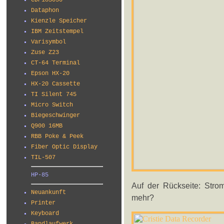
CDP18S030
Dataphon
Kienzle Speicher
IBM Zeitstempel
Varisymbol
Zuse Z23
CT-64 Terminal
Epson HX-20
HX-20 Cassette
TI Silent 745
Micro Switch
Biegeschwinger
Q900 16MB
RBB Poke & Peek
Fiber Optic Display
TIL-507
HP-85
Auf der Rückseite: Strom
Neuankunft
mehr?
Printer
Keyboard