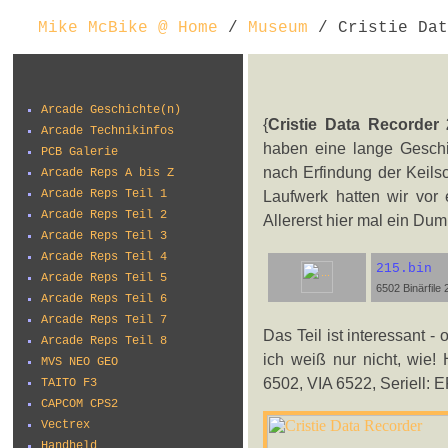
Mike McBike @ Home
/
Museum
/ Cristie Dat
Arcade Geschichte(n)
{
Cristie Data Recorder 
Arcade Technikinfos
haben eine lange Geschic
PCB Galerie
nach Erfindung der Keilsc
Arcade Reps A bis Z
Arcade Reps Teil 1
Laufwerk hatten wir vor
Arcade Reps Teil 2
Allererst hier mal ein 
Arcade Reps Teil 3
Arcade Reps Teil 4
215.bin
Arcade Reps Teil 5
6502 Binärfile
Arcade Reps Teil 6
Arcade Reps Teil 7
Das Teil ist interessant - o
Arcade Reps Teil 8
ich weiß nur nicht, wie!
MVS NEO GEO
6502, VIA 6522, Seriell: 
TAITO F3
CAPCOM CPS2
Vectrex
Handheld