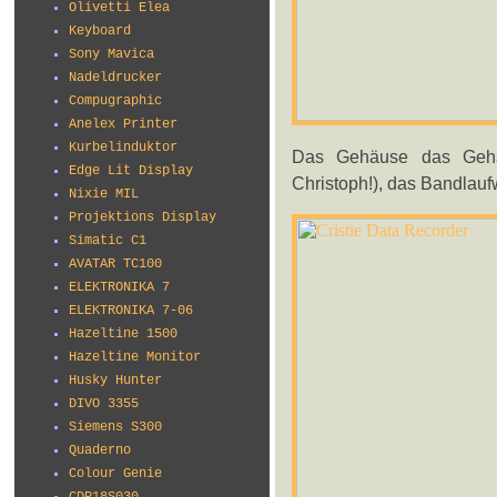
Olivetti Elea
Keyboard
Sony Mavica
Nadeldrucker
Compugraphic
Anelex Printer
Kurbelinduktor
Das Gehäuse das Gehä
Edge Lit Display
Christoph!), das Bandlaufw
Nixie MIL
Projektions Display
Simatic C1
AVATAR TC100
ELEKTRONIKA 7
ELEKTRONIKA 7-06
Hazeltine 1500
Hazeltine Monitor
Husky Hunter
DIVO 3355
Siemens S300
Quaderno
Colour Genie