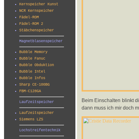
Kernspeicher Kunst
NCR Kernspeicher
Fädel-ROM
Fädel-ROM 2
Stäbchenspeicher
Magnetblasenspeicher
Bubble Memory
Bubble Fanuc
Bubble Obduktion
Bubble Intel
Bubble Infos
Sharp CE-100BG
FBM-C128GA
Beim Einschalten blinkt di
Laufzeitspeicher
dann muss ich mir doch m
Laufzeitspeicher
Siemens LZS
Lochstreifentechnik