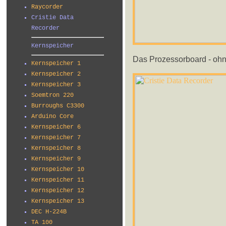
Raycorder
Cristie Data
Recorder
Kernspeicher
Das Prozessorboard - ohn
Kernspeicher 1
Kernspeicher 2
Kernspeicher 3
Soemtron 220
Burroughs C3300
Arduino Core
Kernspeicher 6
Kernspeicher 7
Kernspeicher 8
Kernspeicher 9
Kernspeicher 10
Kernspeicher 11
Kernspeicher 12
Kernspeicher 13
DEC H-224B
TA 100