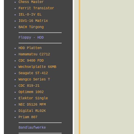
Chess Master
Ferrit Transistor
IEL-0-IV EL
IGV1-16 Matrix
BACH Türgong
Floppy - HDD
HDD Platten
Hamamatsu C2712
CDC 9400 FDD
Wechselplatte 66MB
Seagate ST-412
Wangco Series T
CDC 819-21
Optimem 1002
Elektor Single
NEC D5126 MFM
Digital RL02K
Priam 807
Bandlaufwerke