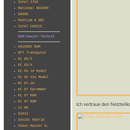
Intel 1702
National NSC800
68000
Pentium & DEC
Intel C8051E
DDR/Sowjet-Technik
U61000C RAM
RFT Transputer
KC 85/3
KC 85/4
KC 85 IO Modul
KC 85 V24 Modul
KC 87.10
KC 87 Eprommer
KC 87 RAM
KC 87 ROM
Ich vertraue den Netzteilk
LC 80
Z1013
Soviet Hybrid
Chess Master D.