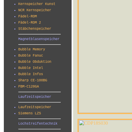
Kernspeicher Kunst
NCR Kernspeicher
Fädel-ROM
Fädel-ROM 2
Stäbchenspeicher
Magnetblasenspeicher
Bubble Memory
Bubble Fanuc
Bubble Obduktion
Bubble Intel
Bubble Infos
Sharp CE-100BG
FBM-C128GA
Laufzeitspeicher
Laufzeitspeicher
Siemens LZS
Lochstreifentechnik