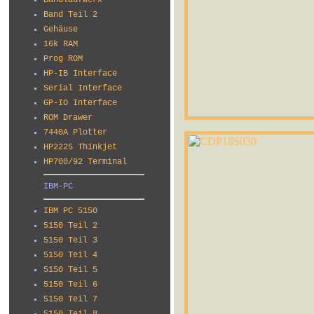
Bandlaufwerk
Band Teil 2
Gehäuse
16k RAM
Prog ROM
HP-IB Interface
Serial Interface
GP-IO Interface
ROM Drawer
7440A Plotter
HP2225 Thinkjet
HP700/92 Terminal
IBM-PC
IBM PC 5150
5150 Teil 2
5150 Teil 3
5150 Teil 4
5150 Teil 5
5150 Teil 6
5150 Teil 7