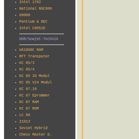
Intel 1702
National NSC800
68000
Pentium & DEC
Intel C8051E
DDR/Sowjet-Technik
U61000C RAM
RFT Transputer
KC 85/3
KC 85/4
KC 85 IO Modul
KC 85 V24 Modul
KC 87.10
KC 87 Eprommer
KC 87 RAM
KC 87 ROM
LC 80
Z1013
Soviet Hybrid
Chess Master D.