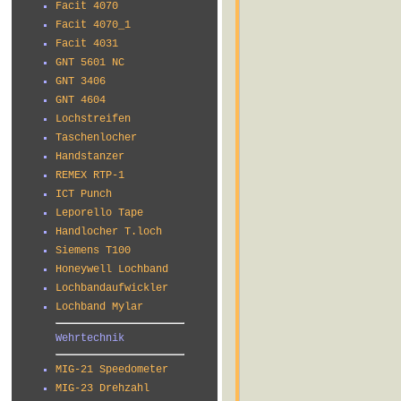
Facit 4070
Facit 4070_1
Facit 4031
GNT 5601 NC
GNT 3406
GNT 4604
Lochstreifen
Taschenlocher
Handstanzer
REMEX RTP-1
ICT Punch
Leporello Tape
Handlocher T.loch
Siemens T100
Honeywell Lochband
Lochbandaufwickler
Lochband Mylar
Wehrtechnik
MIG-21 Speedometer
MIG-23 Drehzahl