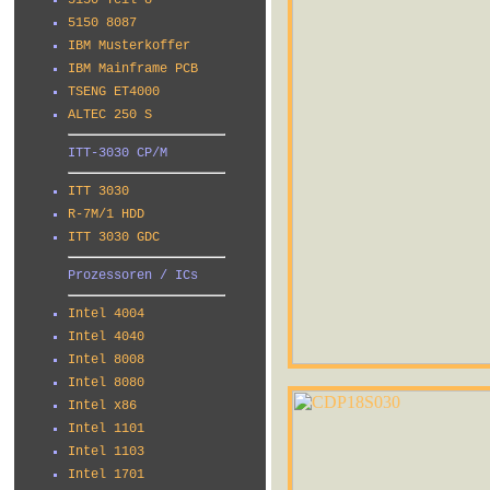
5150 Teil 8
5150 8087
IBM Musterkoffer
IBM Mainframe PCB
TSENG ET4000
ALTEC 250 S
ITT-3030 CP/M
ITT 3030
R-7M/1 HDD
ITT 3030 GDC
Prozessoren / ICs
Intel 4004
Intel 4040
Intel 8008
Intel 8080
Intel x86
Intel 1101
Intel 1103
Intel 1701