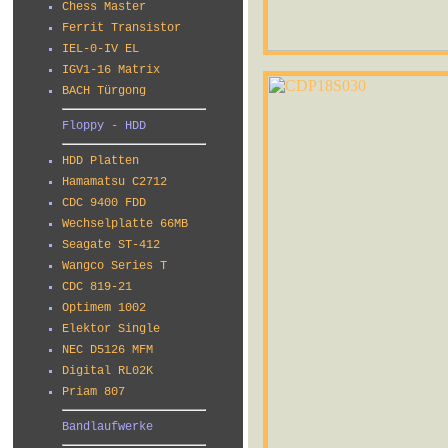
Chess Master
Ferrit Transistor
IEL-0-IV EL
IGV1-16 Matrix
BACH Türgong
Floppy - HDD
HDD Platten
Hamamatsu C2712
CDC 9400 FDD
Wechselplatte 66MB
Seagate ST-412
Wangco Series T
CDC 819-21
Optimem 1002
Elektor Single
NEC D5126 MFM
Digital RL02K
Priam 807
Bandlaufwerke