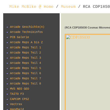
Mike McBike @ Home
/
Museum
/ RCA CDP18S0
Arcade Geschichte(n)
{
RCA CDP18S030 Cosmac Micromo
Arcade Technikinfos
PCB Galerie
Arcade Reps A bis Z
Arcade Reps Teil 1
Arcade Reps Teil 2
Arcade Reps Teil 3
Arcade Reps Teil 4
Arcade Reps Teil 5
Arcade Reps Teil 6
Arcade Reps Teil 7
Arcade Reps Teil 8
MVS NEO GEO
TAITO F3
CAPCOM CPS2
Vectrex
Handheld