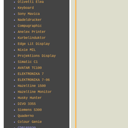
Olivetti Elea
Keyboard
Sony Mavica
Nadeldrucker
Compugraphic
Anelex Printer
Kurbelinduktor
Edge Lit Display
Nixie MIL
Projektions Display
Simatic C1
AVATAR TC100
ELEKTRONIKA 7
ELEKTRONIKA 7-06
Hazeltine 1500
Hazeltine Monitor
Husky Hunter
DIVO 3355
Siemens S300
Quaderno
Colour Genie