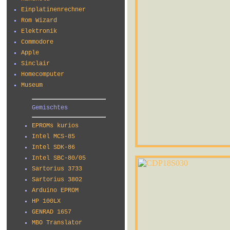
Einplatinenrechner
Rom Wizard
Elektronik
Commodore
Apple
Sinclair
Homecomputer
Museum
Gemischtes
EPROMs kurios
Intel MCS-85
Intel SDK-86
Intel SBC-80/05
Sartorius 3733
Sartorius 3802
Arduino EPROM
HP 100LX
GENRAD 1657
MBO Translator