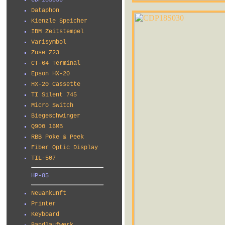
CDP18S030
Dataphon
Kienzle Speicher
IBM Zeitstempel
Varisymbol
Zuse Z23
CT-64 Terminal
Epson HX-20
HX-20 Cassette
TI Silent 745
Micro Switch
Biegeschwinger
Q900 16MB
RBB Poke & Peek
Fiber Optic Display
TIL-507
HP-85
Neuankunft
Printer
Keyboard