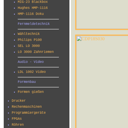
MIG-23 Blackbox
Hughes HMP-1116
HMP-1116 Doku
Fernmeldetechnik
Wähltechnik
Philips P100
SEL LO 3000
LO 3000 Zahnriemen
Audio - Video
LDL 1002 Video
Formenbau
Formen gießen
Drucker
Rechenmaschinen
Programmiergeräte
FPGAs
Röhren