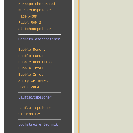
Kernspeicher Kunst
NCR Kernspeicher
Fädel-ROM
Fädel-ROM 2
Stäbchenspeicher
Magnetblasenspeicher
Bubble Memory
Bubble Fanuc
Bubble Obduktion
Bubble Intel
Bubble Infos
Sharp CE-100BG
FBM-C128GA
Laufzeitspeicher
Laufzeitspeicher
Siemens LZS
Lochstreifentechnik