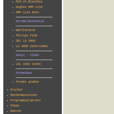
MIG-23 Blackbox
Hughes HMP-1116
HMP-1116 Doku
Fernmeldetechnik
Wähltechnik
Philips P100
SEL LO 3000
LO 3000 Zahnriemen
Audio - Video
LDL 1002 Video
Formenbau
Formen gießen
Drucker
Rechenmaschinen
Programmiergeräte
FPGAs
Röhren