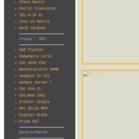
Chess Master
Ferrit Transistor
IEL-0-IV EL
IGV1-16 Matrix
BACH Türgong
Floppy - HDD
HDD Platten
Hamamatsu C2712
CDC 9400 FDD
Wechselplatte 66MB
Seagate ST-412
Wangco Series T
CDC 819-21
Optimem 1002
Elektor Single
NEC D5126 MFM
Digital RL02K
Priam 807
Bandlaufwerke