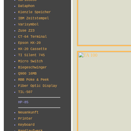
CDP18S030
Dataphon
Kienzle Speicher
IBM Zeitstempel
Varisymbol
Zuse Z23
CT-64 Terminal
Epson HX-20
HX-20 Cassette
TI Silent 745
Micro Switch
Biegeschwinger
Q900 16MB
RBB Poke & Peek
Fiber Optic Display
TIL-507
HP-85
Neuankunft
Printer
Keyboard