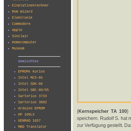
Einplatinenrechner
Rom Wizard
Elektronik
Commodore
Apple
Sinclair
Homecomputer
Museum
Gemischtes
EPROMs kurios
Intel MCS-85
Intel SDK-86
Intel SBC-80/05
Sartorius 3733
Sartorius 3802
Arduino EPROM
{
Kernspeicher TA 100
}
HP 100LX
speichern. Rudolf S. hat 
GENRAD 1657
zur Verfügung gestellt. Das
MBO Translator