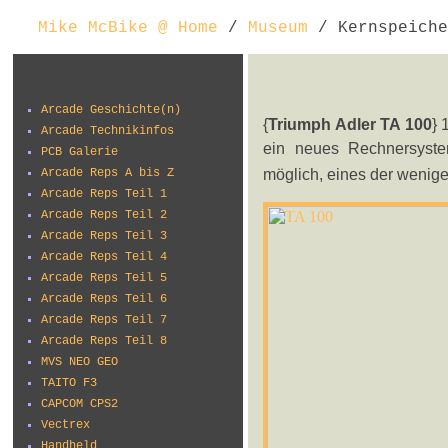
Mike McBike @ Home
/
Museum
/ Kernspeiche
Arcade Geschichte(n)
{
Triumph Adler TA 100
} 
Arcade Technikinfos
ein neues Rechnersyst
PCB Galerie
möglich, eines der wenige
Arcade Reps A bis Z
Arcade Reps Teil 1
Arcade Reps Teil 2
Arcade Reps Teil 3
Arcade Reps Teil 4
Arcade Reps Teil 5
Arcade Reps Teil 6
Arcade Reps Teil 7
Arcade Reps Teil 8
MVS NEO GEO
TAITO F3
CAPCOM CPS2
Vectrex
Handheld