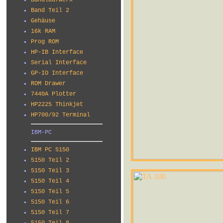
Bandlaufwerk
Band Teil 2
Gehäuse
16k RAM
Prog ROM
HP-IB Interface
Serial Interface
GP-IO Interface
ROM Drawer
7440A Plotter
HP2225 Thinkjet
HP700/92 Terminal
IBM-PC
IBM PC 5150
5150 Teil 2
5150 Teil 3
5150 Teil 4
5150 Teil 5
5150 Teil 6
5150 Teil 7