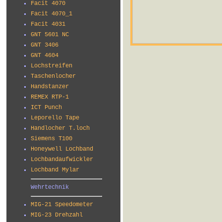
Facit 4070
Facit 4070_1
Facit 4031
GNT 5601 NC
GNT 3406
GNT 4604
Lochstreifen
Taschenlocher
Handstanzer
REMEX RTP-1
ICT Punch
Leporello Tape
Handlocher T.loch
Siemens T100
Honeywell Lochband
Lochbandaufwickler
Lochband Mylar
Wehrtechnik
MIG-21 Speedometer
MIG-23 Drehzahl