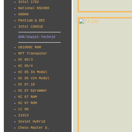
Intel 1702
National NSC800
68000
Pentium & DEC
Intel C8051E
DDR/Sowjet-Technik
U61000C RAM
RFT Transputer
KC 85/3
KC 85/4
KC 85 IO Modul
KC 85 V24 Modul
KC 87.10
KC 87 Eprommer
KC 87 RAM
KC 87 ROM
LC 80
Z1013
Soviet Hybrid
Chess Master D.