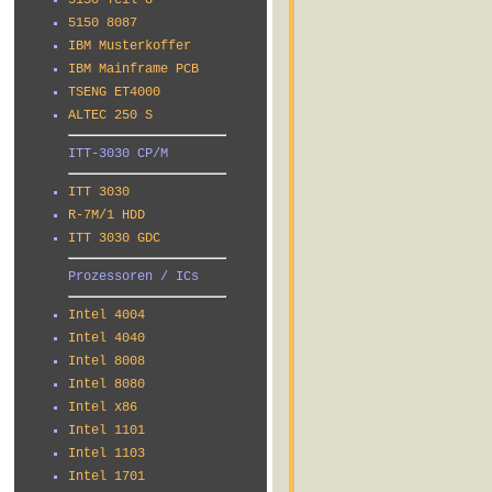
5150 Teil 8
5150 8087
IBM Musterkoffer
IBM Mainframe PCB
TSENG ET4000
ALTEC 250 S
ITT-3030 CP/M
ITT 3030
R-7M/1 HDD
ITT 3030 GDC
Prozessoren / ICs
Intel 4004
Intel 4040
Intel 8008
Intel 8080
Intel x86
Intel 1101
Intel 1103
Intel 1701