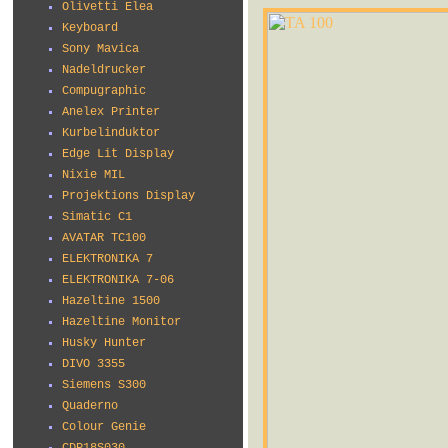
Olivetti Elea
Keyboard
Sony Mavica
Nadeldrucker
Compugraphic
Anelex Printer
Kurbelinduktor
Edge Lit Display
Nixie MIL
Projektions Display
Simatic C1
AVATAR TC100
ELEKTRONIKA 7
ELEKTRONIKA 7-06
Hazeltine 1500
Hazeltine Monitor
Husky Hunter
DIVO 3355
Siemens S300
Quaderno
Colour Genie