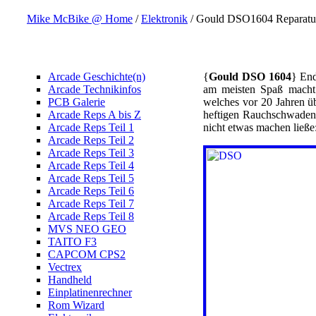
Mike McBike @ Home
/
Elektronik
/ Gould DSO1604 Reparatu
Arcade Geschichte(n)
{
Gould DSO 1604
} End
Arcade Technikinfos
am meisten Spaß macht:
PCB Galerie
welches vor 20 Jahren üb
Arcade Reps A bis Z
heftigen Rauchschwaden 
Arcade Reps Teil 1
nicht etwas machen ließe
Arcade Reps Teil 2
Arcade Reps Teil 3
Arcade Reps Teil 4
Arcade Reps Teil 5
Arcade Reps Teil 6
Arcade Reps Teil 7
Arcade Reps Teil 8
MVS NEO GEO
TAITO F3
CAPCOM CPS2
Vectrex
Handheld
Einplatinenrechner
Rom Wizard