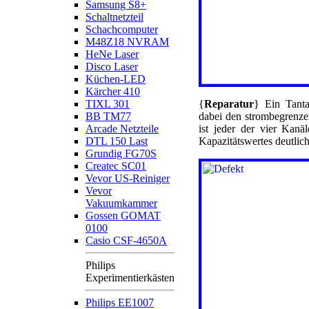
Samsung S8+
Schaltnetzteil
Schachcomputer
M48Z18 NVRAM
HeNe Laser
Disco Laser
Küchen-LED
Kärcher 410
TIXL 301
{
Reparatur
} Ein Tanta
BB TM77
dabei den strombegrenze
Arcade Netzteile
ist jeder der vier Kanä
DTL 150 Last
Kapazitätswertes deutlich
Grundig FG70S
Createc SC01
Vevor US-Reiniger
Vevor
Vakuumkammer
Gossen GOMAT
0100
Casio CSF-4650A
Philips
Experimentierkästen
Philips EE1007