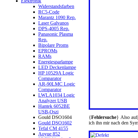
Elektronik
Widerstandsfarben
RC5-Code
Marantz 1090 Rep.
Laser Galvanos
DPS-4005 Rep.
Panasonic Plasma
Rep.
Bipolare Proms
EPROMs
RAMs
Energiesparlampe
LED Deckenlampe
HP 10529A Logic
Comparator
AR-90LMC Logic
Comparator
LWLA1034 Logic
Analyzer USB
Hantek 6052BE
USB-Oszi
Gould DSO1604
{
Fehlersuche
} Also auf
Gould DSO1602
ich ihn mir nach den Sym
Tefal CM 4155
Aoyue 852