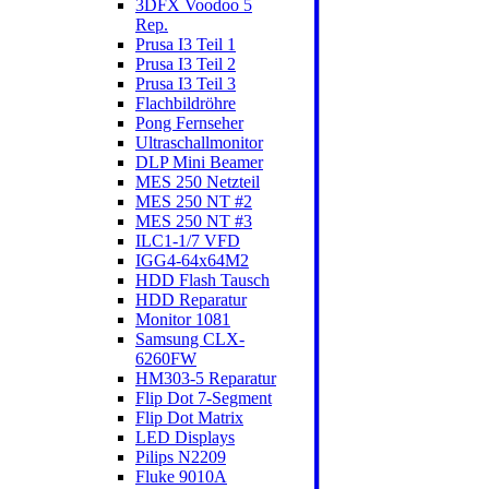
3DFX Voodoo 5
Rep.
Prusa I3 Teil 1
Prusa I3 Teil 2
Prusa I3 Teil 3
Flachbildröhre
Pong Fernseher
Ultraschallmonitor
DLP Mini Beamer
MES 250 Netzteil
MES 250 NT #2
MES 250 NT #3
ILC1-1/7 VFD
IGG4-64x64M2
HDD Flash Tausch
HDD Reparatur
Monitor 1081
Samsung CLX-
6260FW
HM303-5 Reparatur
Flip Dot 7-Segment
Flip Dot Matrix
LED Displays
Pilips N2209
Fluke 9010A