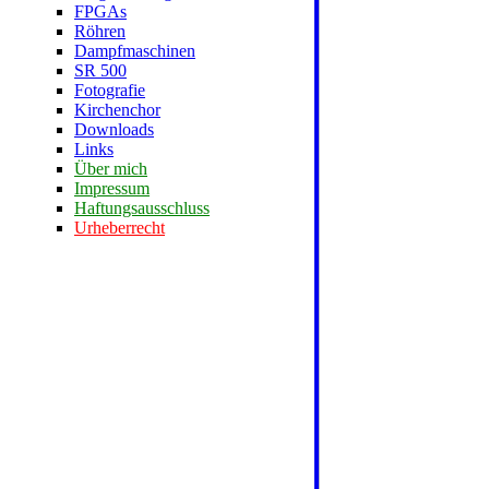
FPGAs
Röhren
Dampfmaschinen
SR 500
Fotografie
Kirchenchor
Downloads
Links
Über mich
Impressum
Haftungsausschluss
Urheberrecht