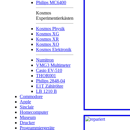
Philips MC6400
Kosmos
Experimentierkästen
Kosmos Physik
Kosmos XG
Kosmos XR
Kosmos XO
Kosmos Elektronik
Numitron
VMG3 Multimeter
Casio EV-510
THOR001
Philips 2848-04
E1T Zählröhre
LB 1210 B
Commodore
Apple
Sinclair
Homecomputer
Museum
Drucker
Programmiergeräte