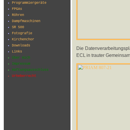
Programmiergeräte
FPGAs
Röhren
Dampfmaschinen
SR 500
Fotografie
Kirchenchor
Downloads
Die Datenverarbeitungspl
Links
ECL in trauter Gemeinsam
Über mich
Impressum
Haftungsausschluss
Urheberrecht