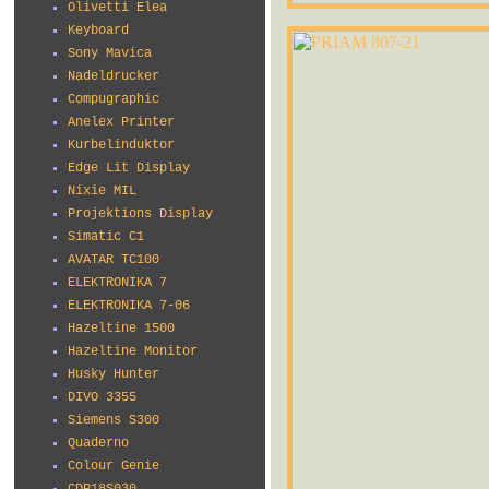
Olivetti Elea
Keyboard
Sony Mavica
Nadeldrucker
Compugraphic
Anelex Printer
Kurbelinduktor
Edge Lit Display
Nixie MIL
Projektions Display
Simatic C1
AVATAR TC100
ELEKTRONIKA 7
ELEKTRONIKA 7-06
Hazeltine 1500
Hazeltine Monitor
Husky Hunter
DIVO 3355
Siemens S300
Quaderno
Colour Genie