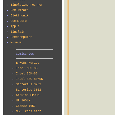
Einplatinenrechner
Rom Wizard
Elektronik
Commodore
Apple
Sinclair
Homecomputer
Museum
Gemischtes
EPROMs kurios
Intel MCS-85
Intel SDK-86
Intel SBC-80/05
Sartorius 3733
Sartorius 3802
Arduino EPROM
HP 100LX
GENRAD 1657
MBO Translator