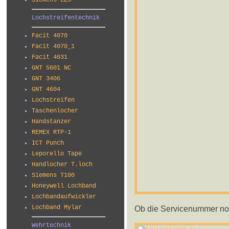
Siemens LZS
Lochstreifentechnik
Facit 4070
Facit 4070_1
Facit 4031
GNT 5601 NC
GNT 3406
GNT 4604
Lochstreifen
Taschenlocher
Handstanzer
REMEX RTP-1
ICT Punch
Leporello Tape
Handlocher T.loch
Siemens T100
Honeywell Lochband
Lochbandaufwickler
Ob die Servicenummer no
Lochband Mylar
Wehrtechnik