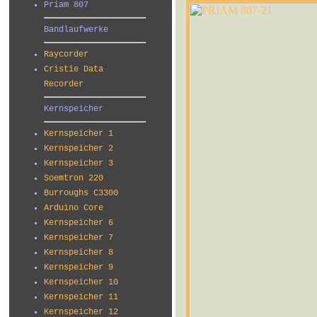
Priam 807
Bandlaufwerke
Raycorder
Cristie Data
Recorder
Kernspeicher
Kernspeicher 1
Kernspeicher 2
Kernspeicher 3
Soemtron 220
Burroughs C3300
Arduino Core
Kernspeicher 6
Kernspeicher 7
Kernspeicher 8
Kernspeicher 9
Kernspeicher 10
Kernspeicher 11
Kernspeicher 12