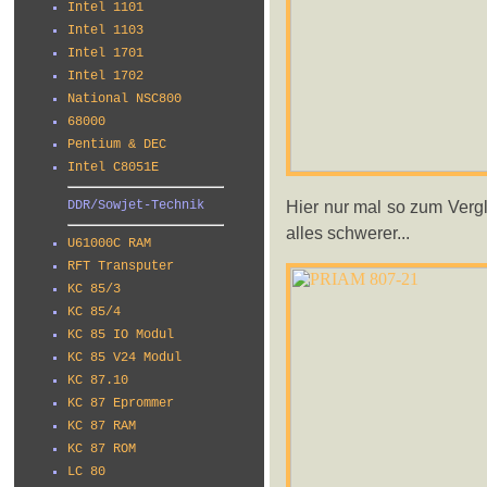
Intel 1101
Intel 1103
Intel 1701
Intel 1702
National NSC800
68000
Pentium & DEC
Intel C8051E
Hier nur mal so zum Verg
DDR/Sowjet-Technik
alles schwerer...
U61000C RAM
RFT Transputer
KC 85/3
KC 85/4
KC 85 IO Modul
KC 85 V24 Modul
KC 87.10
KC 87 Eprommer
KC 87 RAM
KC 87 ROM
LC 80