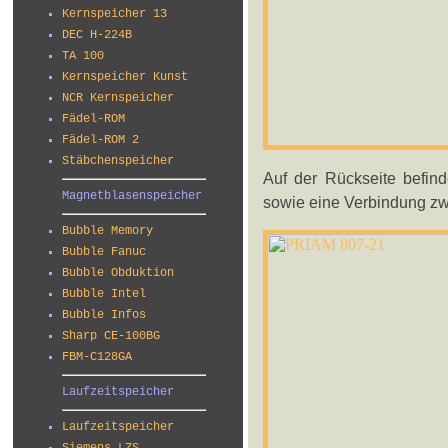
Kernspeicher 13
DEC H-224B
TA 100
Kernspeicher Kunst
NCR Kernspeicher
Fädel-ROM
Fädel-ROM 2
Stäbchenspeicher
Auf der Rückseite befin
Magnetblasenspeicher
sowie eine Verbindung zw
Bubble Memory
Bubble Fanuc
Bubble Obduktion
Bubble Intel
Bubble Infos
Sharp CE-100BG
FBM-C128GA
Laufzeitspeicher
Laufzeitspeicher