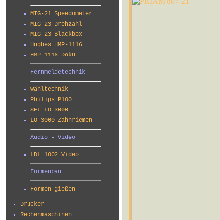
MIG-21 Speedometer
MIG-23 Drehzahl
MIG-23 Blackbox
Hughes HMP-1116
HMP-1116 Doku
Fernmeldetechnik
Wähltechnik
Philips P100
SEL LO 3000
LO 3000 Zahnriemen
Audio - Video
LDL 1002 Video
Formenbau
Formen gießen
Drucker
Rechenmaschinen