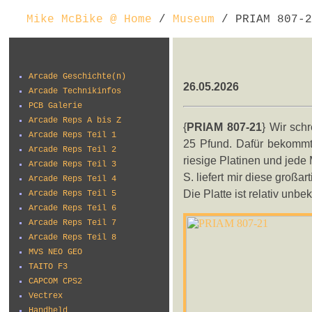
Mike McBike @ Home
/
Museum
/ PRIAM 807-2
Arcade Geschichte(n)
26.05.2026
Arcade Technikinfos
PCB Galerie
Arcade Reps A bis Z
{
PRIAM 807-21
} Wir sch
Arcade Reps Teil 1
25 Pfund. Dafür bekommt
Arcade Reps Teil 2
riesige Platinen und jed
Arcade Reps Teil 3
S. liefert mir diese großa
Arcade Reps Teil 4
Die Platte ist relativ unb
Arcade Reps Teil 5
Arcade Reps Teil 6
Arcade Reps Teil 7
Arcade Reps Teil 8
MVS NEO GEO
TAITO F3
CAPCOM CPS2
Vectrex
Handheld