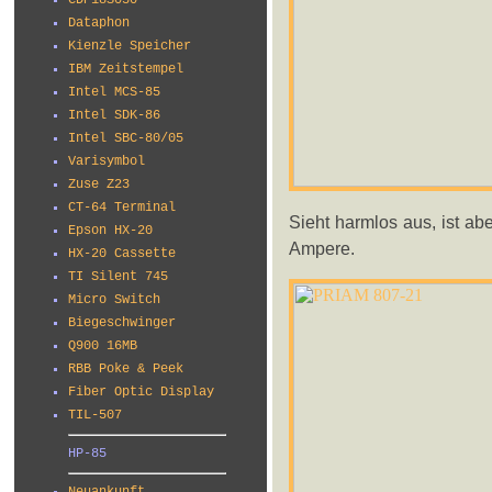
CDP18S030
Dataphon
Kienzle Speicher
IBM Zeitstempel
Intel MCS-85
Intel SDK-86
Intel SBC-80/05
Varisymbol
Zuse Z23
CT-64 Terminal
Sieht harmlos aus, ist ab
Epson HX-20
Ampere.
HX-20 Cassette
TI Silent 745
Micro Switch
Biegeschwinger
Q900 16MB
RBB Poke & Peek
Fiber Optic Display
TIL-507
HP-85