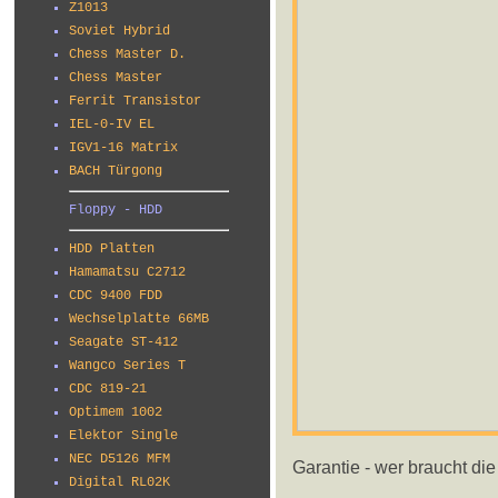
Z1013
Soviet Hybrid
Chess Master D.
Chess Master
Ferrit Transistor
IEL-0-IV EL
IGV1-16 Matrix
BACH Türgong
Floppy - HDD
HDD Platten
Hamamatsu C2712
CDC 9400 FDD
Wechselplatte 66MB
Seagate ST-412
Wangco Series T
CDC 819-21
Optimem 1002
Elektor Single
NEC D5126 MFM
Garantie - wer braucht di
Digital RL02K