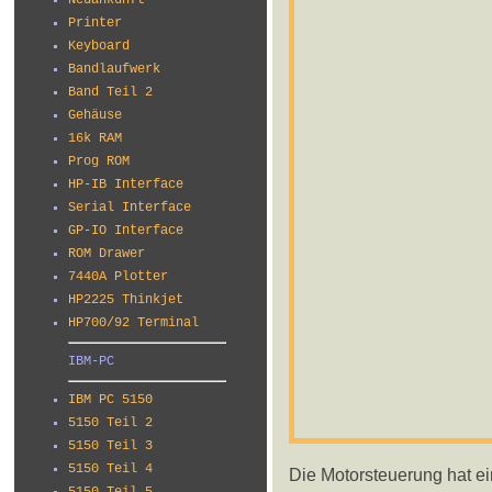
Neuankunft
Printer
Keyboard
Bandlaufwerk
Band Teil 2
Gehäuse
16k RAM
Prog ROM
HP-IB Interface
Serial Interface
GP-IO Interface
ROM Drawer
7440A Plotter
HP2225 Thinkjet
HP700/92 Terminal
IBM-PC
IBM PC 5150
5150 Teil 2
5150 Teil 3
5150 Teil 4
Die Motorsteuerung hat ei