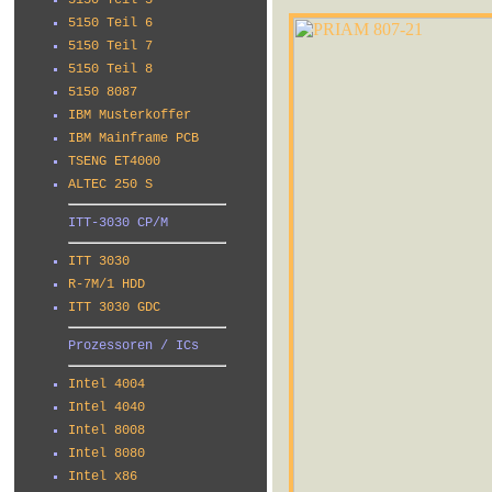
5150 Teil 5
5150 Teil 6
5150 Teil 7
5150 Teil 8
5150 8087
IBM Musterkoffer
IBM Mainframe PCB
TSENG ET4000
ALTEC 250 S
ITT-3030 CP/M
ITT 3030
R-7M/1 HDD
ITT 3030 GDC
Prozessoren / ICs
Intel 4004
Intel 4040
Intel 8008
Intel 8080
Intel x86